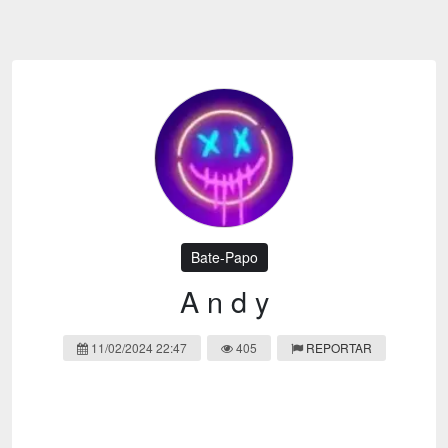
Emoji
Esportes
Emagrecimento
Entretenimento
Evangélico
Filmes e Séries
Frases e Mensagens
Futebol
Ganhar Dinheiro
Games e Jogos
LGBT
Moda e Beleza
Memes
Músicas
Bate-Papo
Webnamoro
Notícias
A n d y
Ofertas e Cupons
Política
11/02/2024 22:47
405
REPORTAR
Receitas
Redes Sociais
Religião
Saúde e Bem-estar
Shitpost
Sorteios e Premiações