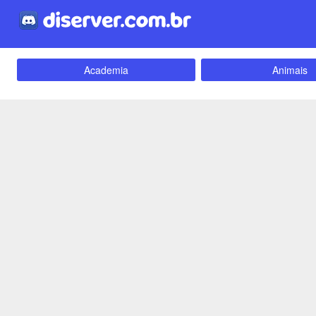
Academia
Animais
Carros e Motos
Cidades
Criptomoedas
Apostas
Empreendedorismo
Emoji
Evangélico
Filmes e Séri
Games e Jogos
LGBT
Webnamoro
Notícias
Redes Sociais
Religião
Tecnologia
Fãs