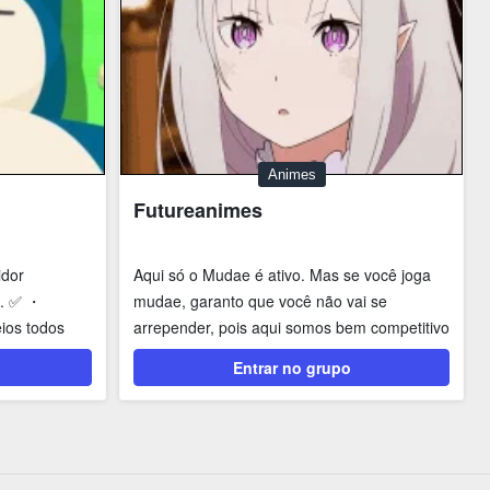
Animes
Futureanimes
idor
Aqui só o Mudae é ativo. Mas se você joga
e. ✅ ・
mudae, garanto que você não vai se
ios todos
arrepender, pois aqui somos bem competitivo
para pegar...
Entrar no grupo