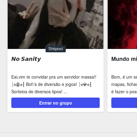
Shitpost
𝙉𝙤 𝙎𝙖𝙣𝙞𝙩𝙮
Mundo mí
Eai,vim te convidar pra um servidor massa!!
Bom, é um s
┊ʚ🤖ɞ┇ Bot\'s de diversão e jogos! ┊ʚ💎ɞ┇
mapas, ficha
Sorteios de diversos tipos! ...
é fazer o pos
possa agradar
Entrar no grupo