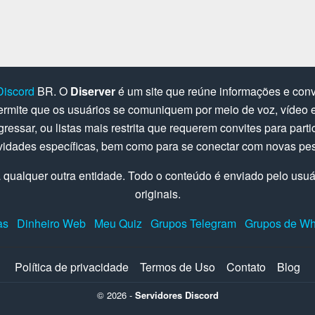
Discord
BR. O
Diserver
é um site que reúne informações e convi
rmite que os usuários se comuniquem por meio de voz, vídeo e 
gressar, ou listas mais restrita que requerem convites para parti
ividades específicas, bem como para se conectar com novas pe
 qualquer outra entidade. Todo o conteúdo é enviado pelo usuári
originais.
as
Dinheiro Web
Meu Quiz
Grupos Telegram
Grupos de W
Política de privacidade
Termos de Uso
Contato
Blog
© 2026 -
Servidores Discord