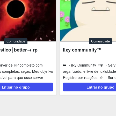
Comunidade
Comunidade
stico│better→ rp
Ilxy community™
erver de RP completo com
👑 ・ilxy Community™🎯 ・Serv
s completas, raças. Meu objetivo
organizado, e livre de toxicidad
sível para que esse server
Registro por reações. 🎉 ・Sorte
...
os...
Entrar no grupo
Entrar no grupo