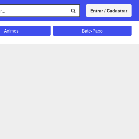
Entrar / Cadastrar
Animes
Bate-Papo
Comunidade
Concursos
Divulgação
Educação
magrecimento
Entretenimento
Futebol
Ganhar Dinheiro
Memes
Músicas
Política
Receitas
Shitpost
Sorteios e Premiações
ação e Autoajuda