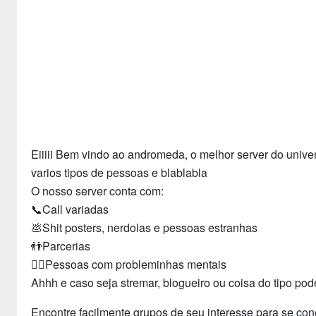
Eiiiii Bem vindo ao andromeda, o melhor server do univer
varios tipos de pessoas e blablabla
O nosso server conta com:
📞Call variadas
💩Shit posters, nerdolas e pessoas estranhas
👬Parcerias
🙎‍♂️Pessoas com probleminhas mentais
Ahhh e caso seja stremar, blogueiro ou coisa do tipo po
Encontre facilmente grupos de seu interesse para se con