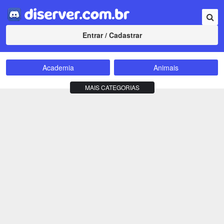
Entrar / Cadastrar
Academia
Animais
Amizade
Animes
MAIS CATEGORIAS
Bate-Papo
Carros e Motos
Cidades
Compra e Venda
Comunidade
Concursos
Criptomoedas
Apostas
Cursos
Divulgação
Educação
Empreendedorismo