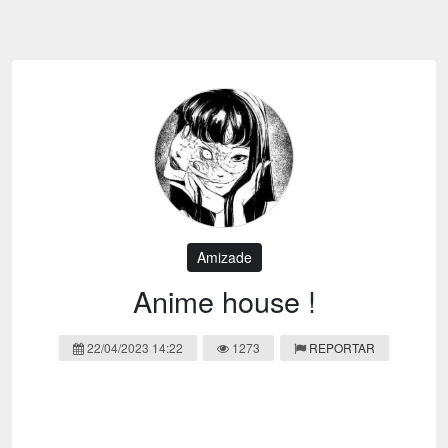
Emoji
Esportes
Emagrecimento
Entretenimento
Evangélico
Filmes e Séries
Frases e Mensagens
Futebol
Ganhar Dinheiro
Games e Jogos
LGBT
Moda e Beleza
Memes
Músicas
Amizade
Webnamoro
Notícias
Anime house !
Ofertas e Cupons
Política
22/04/2023 14:22
1273
REPORTAR
Receitas
Redes Sociais
Religião
Saúde e Bem-estar
Shitpost
Sorteios e Premiações