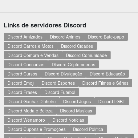
Links de servidores Discord
Discord Amizades
Discord Animes
Discord Bate-papo
Discord Carros e Motos
Discord Cidades
Discord Compra e Vendas
Discord Comunidade
Discord Concursos
Discord Criptomoedas
Discord Cursos
Discord Divulgação
Discord Educação
Discord Emoji
Discord Esportes
Discord Filmes e Séries
Discord Frases
Discord Futebol
Discord Ganhar Dinheiro
Discord Jogos
Discord LGBT
Discord Moda e Beleza
Discord Musicas
Discord Wenamoro
Discord Notícias
Discord Cupons e Promoções
Discord Política