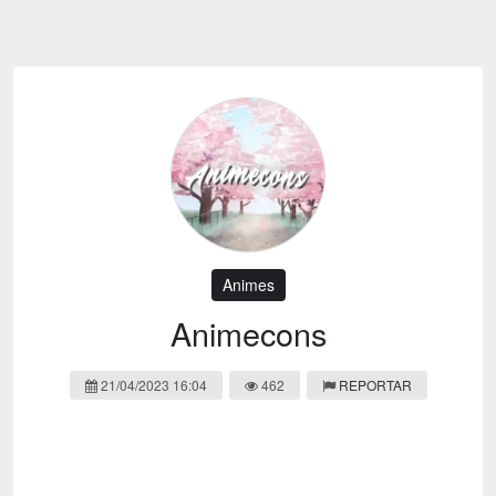
Emoji
Esportes
Emagrecimento
Entretenimento
Evangélico
Filmes e Séries
Frases e Mensagens
Futebol
Ganhar Dinheiro
Games e Jogos
LGBT
Moda e Beleza
Memes
Músicas
Animes
Webnamoro
Notícias
Animecons
Ofertas e Cupons
Política
21/04/2023 16:04
462
REPORTAR
Receitas
Redes Sociais
Religião
Saúde e Bem-estar
Shitpost
Sorteios e Premiações