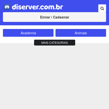
Entrar / Cadastrar
Academia
Animais
Amizade
Animes
MAIS CATEGORIAS
Bate-Papo
Carros e Motos
Cidades
Compra e Venda
Comunidade
Concursos
Criptomoedas
Apostas
Cursos
Divulgação
Educação
Empreendedorismo