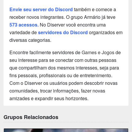
Envie seu server do Discord
também e comece a
receber novos integrantes. O grupo Armário já teve
573 acessos.
No Diserver você encontra uma
variedade de
servidores do Discord
organizados em
diversas categorias.
Encontre facilmente servidores de
Games e Jogos
de
seu interesse para se conectar com outras pessoas
que compartilham dos mesmos interesses, seja para
fins pessoais, profissionais ou de entretenimento.
Com o Diserver os usuários podem descobrir novas
comunidades, trocar informações, fazer novas
amizades e expandir seus horizontes.
Grupos Relacionados