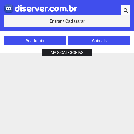
Entrar / Cadastrar
Academia
Animais
Amizade
Animes
MAIS CATEGORIAS
Bate-Papo
Carros e Motos
Cidades
Compra e Venda
Comunidade
Concursos
Criptomoedas
Apostas
Cursos
Divulgação
Educação
Empreendedorismo