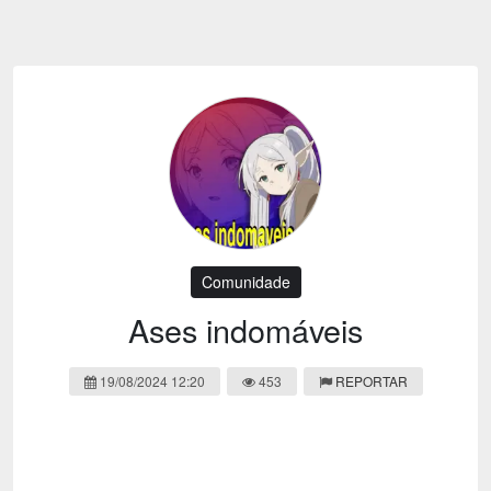
Emoji
Esportes
Emagrecimento
Entretenimento
Evangélico
Filmes e Séries
Frases e Mensagens
Futebol
Ganhar Dinheiro
Games e Jogos
LGBT
Moda e Beleza
Memes
Músicas
Comunidade
Webnamoro
Notícias
Ases indomáveis
Ofertas e Cupons
Política
19/08/2024 12:20
453
REPORTAR
Receitas
Redes Sociais
Religião
Saúde e Bem-estar
Shitpost
Sorteios e Premiações