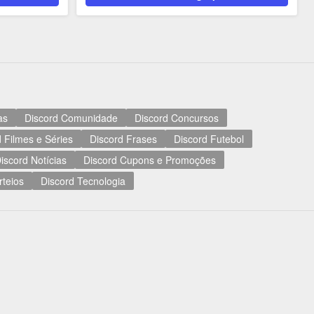
as
Discord Comunidade
Discord Concursos
 Filmes e Séries
Discord Frases
Discord Futebol
iscord Notícias
Discord Cupons e Promoções
rteios
Discord Tecnologia