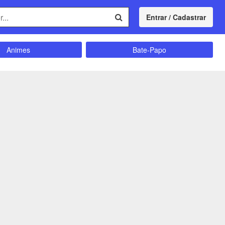
Entrar / Cadastrar
Animes
Bate-Papo
Comunidade
Concursos
Divulgação
Educação
magrecimento
Entretenimento
Futebol
Ganhar Dinheiro
Memes
Músicas
Política
Receitas
Shitpost
Sorteios e Premiações
ação e Autoajuda