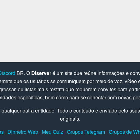
Discord
BR. O
Diserver
é um site que reúne informações e convi
rmite que os usuários se comuniquem por meio de voz, vídeo e 
gressar, ou listas mais restrita que requerem convites para parti
ividades específicas, bem como para se conectar com novas pe
 qualquer outra entidade. Todo o conteúdo é enviado pelo usuári
originais.
as
Dinheiro Web
Meu Quiz
Grupos Telegram
Grupos de W