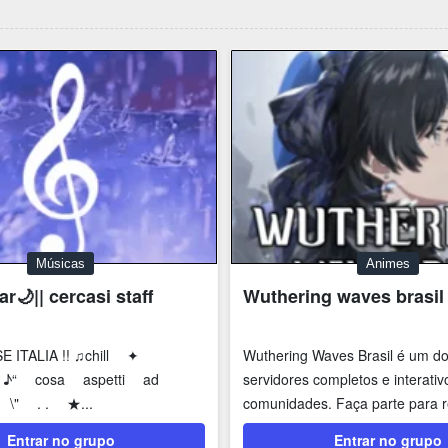
Músicas
Animes
r🌙|| cercasi staff
Wuthering waves brasil
SE ITALIA !! ♫chill ✦
Wuthering Waves Brasil é um d
 ♪“ cosa aspetti ad
servidores completos e interativ
 \" . . ★...
comunidades. Faça parte para r
as...
Entrar no grupo
Entrar no grupo