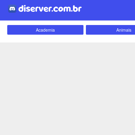
Academia
Animais
Carros e Motos
Cidades
Criptomoedas
Apostas
Empreendedorismo
Emoji
Evangélico
Filmes e Séri
Games e Jogos
LGBT
Webnamoro
Notícias
Redes Sociais
Religião
Tecnologia
Fãs