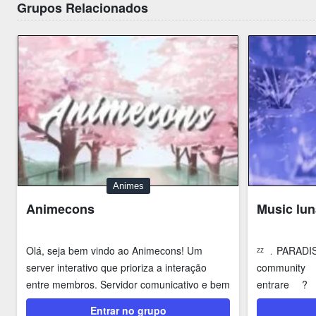
Grupos Relacionados
Animes
Animecons
Music luna
Olá, seja bem vindo ao Animecons! Um
ᶻᶻ ︉﹒PARADI
server interativo que prioriza a interação
community
entre membros. Servidor comunicativo e bem
entrare ?
alegre. Mas o...
Entrar no grupo