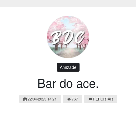
Amizade
Bar do ace.
22/04/2023 14:21
767
REPORTAR