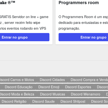
𝐦𝐚𝐤𝐞 ®™
Programmers room
RATIS Servidor on line + game
O Programmers Room é um es
z , server recém feito wipe
dedicado para entusiastas e es
arios eventos rodando em VPS
programação.
..
Entrar no grupo
Entrar no grupo
iscord Carros e Motos
Discord Cidades
Discord Compra e Vend
Discord Educação
Discord Emoji
Discord Esportes
Discord
Discord Moda e Beleza
Discord Musicas
Discord Wenamoro
D
Discord Religião
Discord Saude
Discord Shitpost
Discord So