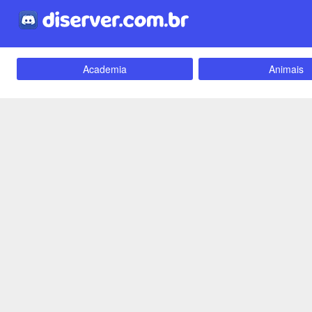
Academia
Animais
Carros e Motos
Cidades
Criptomoedas
Apostas
Empreendedorismo
Emoji
Evangélico
Filmes e Séri
Games e Jogos
LGBT
Webnamoro
Notícias
Redes Sociais
Religião
Tecnologia
Fãs