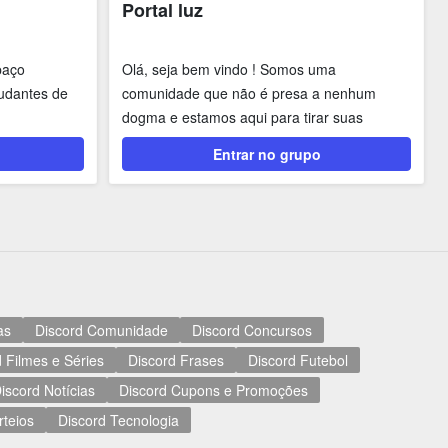
Portal luz
paço
Olá, seja bem vindo ! Somos uma
tudantes de
comunidade que não é presa a nenhum
dogma e estamos aqui para tirar suas
dúvidas sobre religiões e etc....
Entrar no grupo
as
Discord Comunidade
Discord Concursos
 Filmes e Séries
Discord Frases
Discord Futebol
iscord Notícias
Discord Cupons e Promoções
rteios
Discord Tecnologia