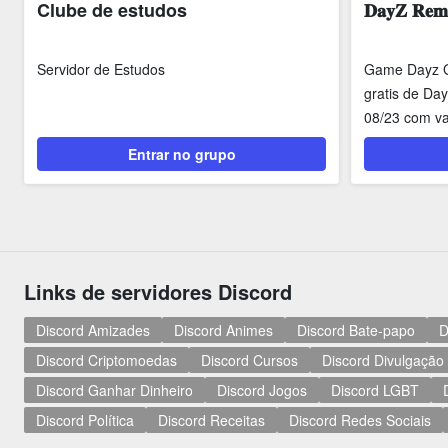
Clube de estudos
𝐃𝐚𝐲𝐙 𝐑𝐞
Servidor de Estudos
Game Dayz G
gratis de Day
08/23 com v
(on 24/7 sem.
Entrar no grupo
Links de servidores Discord
Discord Amizades
Discord Animes
Discord Bate-papo
D
Discord Criptomoedas
Discord Cursos
Discord Divulgação
Discord Ganhar Dinheiro
Discord Jogos
Discord LGBT
Discord Política
Discord Receitas
Discord Redes Sociais