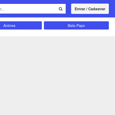
Entrar / Cadastrar
Animes
Bate-Papo
Comunidade
Concursos
Divulgação
Educação
magrecimento
Entretenimento
Futebol
Ganhar Dinheiro
Memes
Músicas
Política
Receitas
Shitpost
Sorteios e Premiações
ação e Autoajuda