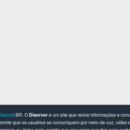
Discord
BR. O
Diserver
é um site que reúne informações e convi
rmite que os usuários se comuniquem por meio de voz, vídeo e 
gressar, ou listas mais restrita que requerem convites para parti