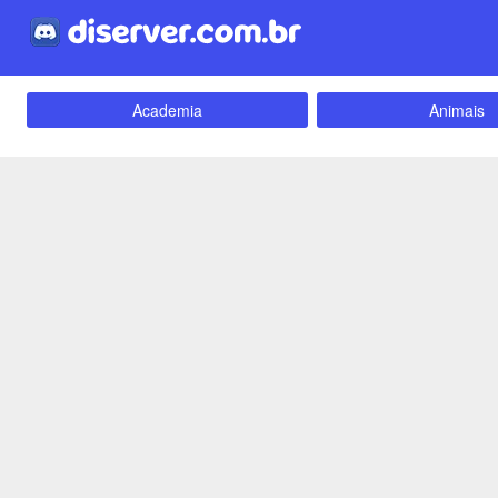
Academia
Animais
Carros e Motos
Cidades
Criptomoedas
Apostas
Empreendedorismo
Emoji
Evangélico
Filmes e Séri
Games e Jogos
LGBT
Webnamoro
Notícias
Redes Sociais
Religião
Tecnologia
Fãs