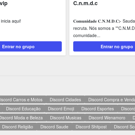
vip
C.n.m.d.c
nicia aqui!
𝐂𝐨𝐦𝐮𝐧𝐢𝐝𝐚𝐝𝐞 𝐂.𝐍.𝐌.𝐃.𝐂⊱ Sau
recruta. Nós somos a **C.N.M.D
comunidade...
Entrar no grupo
Entrar no grupo
iscord Carros e Motos
Discord Cidades
Discord Compra e Vend
Discord Educação
Discord Emoji
Discord Esportes
Discord
Discord Moda e Beleza
Discord Musicas
Discord Wenamoro
D
Discord Religião
Discord Saude
Discord Shitpost
Discord So