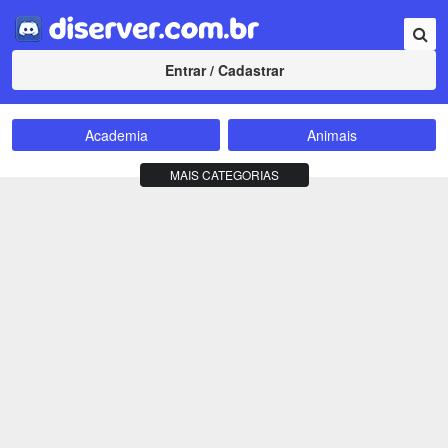
Entrar / Cadastrar
Academia
Animais
Amizade
Animes
MAIS CATEGORIAS
Bate-Papo
Carros e Motos
Cidades
Compra e Venda
Comunidade
Concursos
Criptomoedas
Apostas
Cursos
Divulgação
Educação
Empreendedorismo