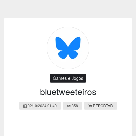
Emoji
Esportes
Emagrecimento
Entretenimento
Evangélico
Filmes e Séries
Frases e Mensagens
Futebol
Ganhar Dinheiro
Games e Jogos
LGBT
Moda e Beleza
Memes
Músicas
Games e Jogos
Webnamoro
Notícias
bluetweeteiros
Ofertas e Cupons
Política
02/10/2024 01:49
358
REPORTAR
Receitas
Redes Sociais
Religião
Saúde e Bem-estar
Shitpost
Sorteios e Premiações