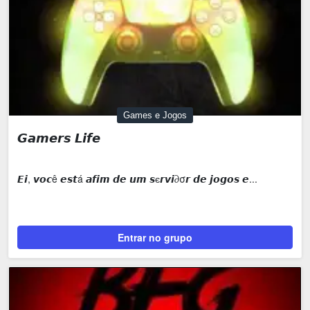
Games e Jogos
𝙂𝙖𝙢𝙚𝙧𝙨 𝙇𝙞𝙛𝙚
𝙀𝙞, 𝙫𝙤𝙘ê 𝙚𝙨𝙩á 𝙖𝙛𝙞𝙢 𝙙𝙚 𝙪𝙢 𝙨є𝙧𝙫𝙞∂σ𝙧 𝙙𝙚 𝙟𝙤𝙜𝙤𝙨 𝙚...
Entrar no grupo