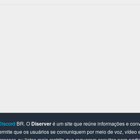
Discord
BR. O
Diserver
é um site que reúne informações e convi
rmite que os usuários se comuniquem por meio de voz, vídeo e 
gressar, ou listas mais restrita que requerem convites para parti