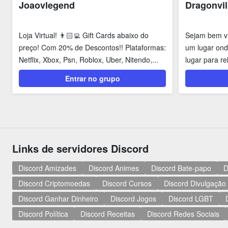
Joaovlegend
Dragonvil
Loja Virtual! 👨🏻‍💻 Gift Cards abaixo do
Sejam bem v
preço! Com 20% de Descontos!! Plataformas:
um lugar ond
Netflix, Xbox, Psn, Roblox, Uber, Nitendo,...
lugar para re
piores dias!! .
Entrar no grupo
Links de servidores Discord
Discord Amizades
Discord Animes
Discord Bate-papo
D
Discord Criptomoedas
Discord Cursos
Discord Divulgação
Discord Ganhar Dinheiro
Discord Jogos
Discord LGBT
Discord Política
Discord Receitas
Discord Redes Sociais