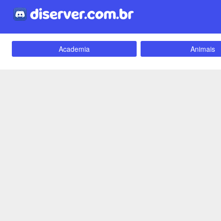
Academia
Animais
Carros e Motos
Cidades
Criptomoedas
Apostas
Empreendedorismo
Emoji
Evangélico
Filmes e Séri
Games e Jogos
LGBT
Webnamoro
Notícias
Redes Sociais
Religião
Tecnologia
Fãs