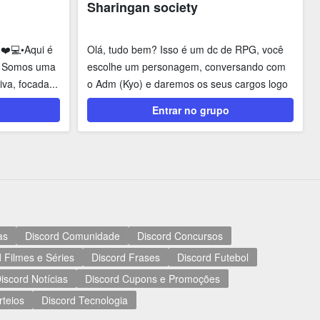
Sharingan society
❤️💻•Aqui é
Olá, tudo bem? Isso é um dc de RPG, você
a! Somos uma
escolhe um personagem, conversando com
va, focada...
o Adm (Kyo) e daremos os seus cargos logo
em seguida,...
Entrar no grupo
as
Discord Comunidade
Discord Concursos
 Filmes e Séries
Discord Frases
Discord Futebol
iscord Notícias
Discord Cupons e Promoções
rteios
Discord Tecnologia