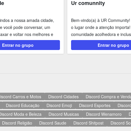
le
Ur comunnity
indos a nossa amada cidade,
Bem-vindo(a) à UR Community! 
e você pode conversar, um
o lugar onde a atenção import
laxar e voltar nos melhores e
comunidade acolhedora e inclusi
..
Entrar no grupo
Entrar no grupo
iscord Carros e Motos
Discord Cidades
Discord Compra e Vend
Discord Educação
Discord Emoji
Discord Esportes
Discord
Discord Moda e Beleza
Discord Musicas
Discord Wenamoro
D
Discord Religião
Discord Saude
Discord Shitpost
Discord So