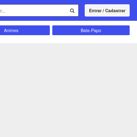
Entrar / Cadastrar
Animes
Bate-Papo
Comunidade
Concursos
Divulgação
Educação
magrecimento
Entretenimento
Futebol
Ganhar Dinheiro
Memes
Músicas
Política
Receitas
Shitpost
Sorteios e Premiações
ação e Autoajuda