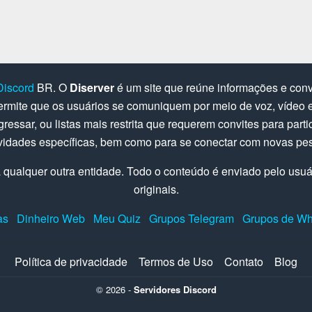
Discord
BR. O
Diserver
é um site que reúne informações e convi
rmite que os usuários se comuniquem por meio de voz, vídeo e 
gressar, ou listas mais restrita que requerem convites para parti
ividades específicas, bem como para se conectar com novas pe
 qualquer outra entidade. Todo o conteúdo é enviado pelo usuári
originais.
as
Dinheiro Web
Meu Quiz
Grupos Telegram
Grupos de W
Política de privacidade
Termos de Uso
Contato
Blog
© 2026 -
Servidores Discord