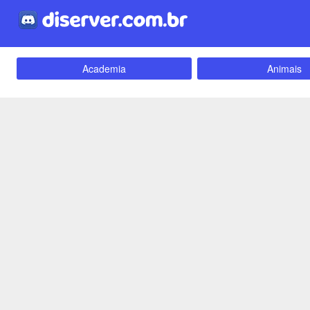
Academia
Animais
Carros e Motos
Cidades
Criptomoedas
Apostas
Empreendedorismo
Emoji
Evangélico
Filmes e Séri
Games e Jogos
LGBT
Webnamoro
Notícias
Redes Sociais
Religião
Tecnologia
Fãs