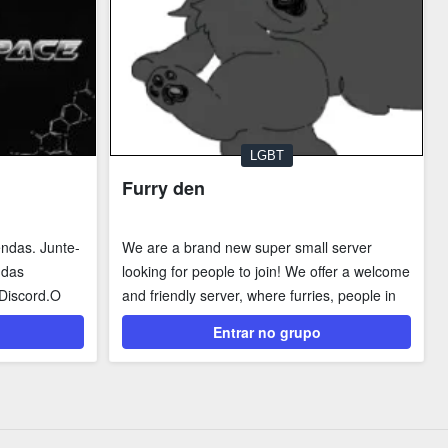
LGBT
Furry den
endas. Junte-
We are a brand new super small server
 das
looking for people to join! We offer a welcome
Discord.O
and friendly server, where furries, people in
the lgbt...
Entrar no grupo