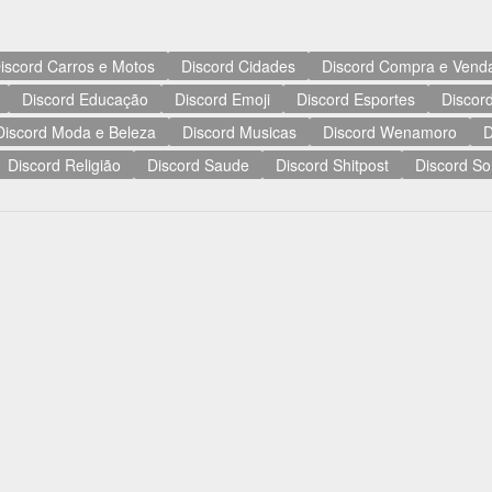
iscord Carros e Motos
Discord Cidades
Discord Compra e Vend
Discord Educação
Discord Emoji
Discord Esportes
Discord
Discord Moda e Beleza
Discord Musicas
Discord Wenamoro
D
Discord Religião
Discord Saude
Discord Shitpost
Discord So