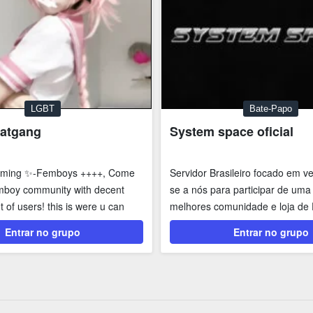
LGBT
Bate-Papo
atgang
System space oficial
aming ✨-Femboys ++++, Come
Servidor Brasileiro focado em v
femboy community with decent
se a nós para participar de uma
 of users! this is were u can
melhores comunidade e loja de 
servidor é...
Entrar no grupo
Entrar no grupo