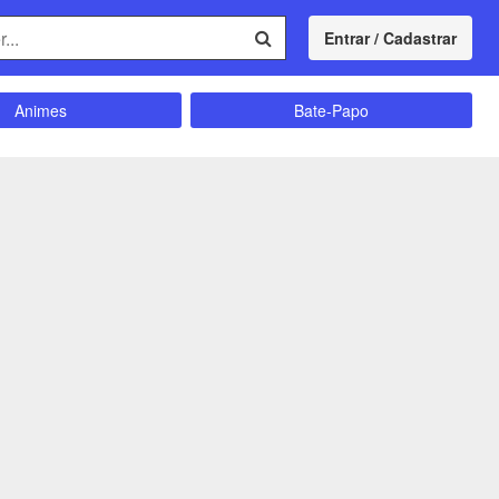
Entrar / Cadastrar
Animes
Bate-Papo
Comunidade
Concursos
Divulgação
Educação
magrecimento
Entretenimento
Futebol
Ganhar Dinheiro
Memes
Músicas
Política
Receitas
Shitpost
Sorteios e Premiações
ação e Autoajuda