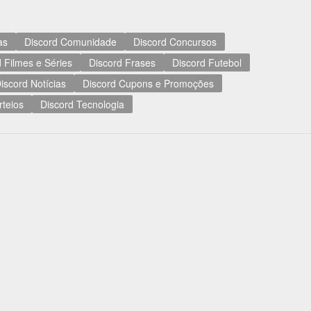
as
Discord Comunidade
Discord Concursos
 Filmes e Séries
Discord Frases
Discord Futebol
iscord Notícias
Discord Cupons e Promoções
rteios
Discord Tecnologia