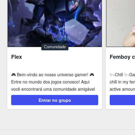
Comunidade
Flex
Femboy c
🎮 Bem-vindo ao nosso universo gamer! 🎮
✨-Chill ✨-G
Entre no mundo dos jogos conosco! Aqui
chill in my 
você encontrará uma comunidade amigável
active amount
e apaixonada...
meet new...
Entrar no grupo