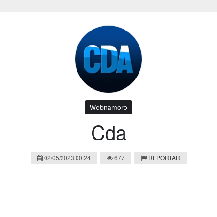
Webnamoro
Cda
02/05/2023 00:24
677
REPORTAR