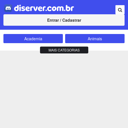
Entrar / Cadastrar
Academia
Animais
Amizade
Animes
MAIS CATEGORIAS
Bate-Papo
Carros e Motos
Cidades
Compra e Venda
Comunidade
Concursos
Criptomoedas
Apostas
Cursos
Divulgação
Educação
Empreendedorismo