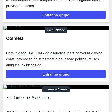
previsões... estes...
Entrar no grupo
Comunidade
Colmeia
Comunidade LGBTQIA+ de esquerda, para conversa e voice
chats, promoção de streamers e educação política, muitos
amigues, exibições de...
Entrar no grupo
Filmes e Séries
𝙵𝚒𝚕𝚖𝚎𝚜 𝚎 𝚂𝚎𝚛𝚒𝚎𝚜