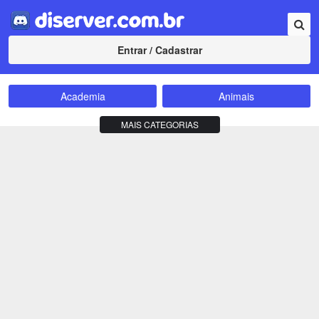
Entrar / Cadastrar
Academia
Animais
Amizade
Animes
MAIS CATEGORIAS
Bate-Papo
Carros e Motos
Cidades
Compra e Venda
Comunidade
Concursos
Criptomoedas
Apostas
Cursos
Divulgação
Educação
Empreendedorismo