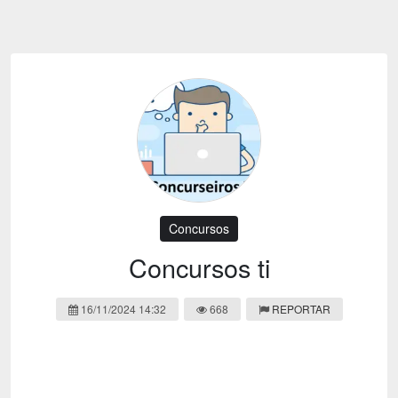
Emoji
Esportes
Emagrecimento
Entretenimento
Evangélico
Filmes e Séries
Frases e Mensagens
Futebol
Ganhar Dinheiro
Games e Jogos
LGBT
Moda e Beleza
Memes
Músicas
Concursos
Webnamoro
Notícias
Concursos ti
Ofertas e Cupons
Política
16/11/2024 14:32
668
REPORTAR
Receitas
Redes Sociais
Religião
Saúde e Bem-estar
Shitpost
Sorteios e Premiações