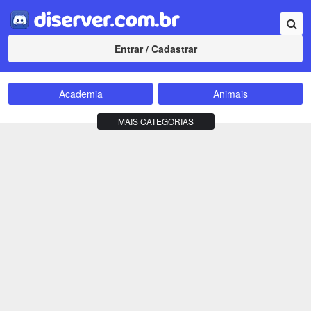
Entrar / Cadastrar
Academia
Animais
Amizade
Animes
MAIS CATEGORIAS
Bate-Papo
Carros e Motos
Cidades
Compra e Venda
Comunidade
Concursos
Criptomoedas
Apostas
Cursos
Divulgação
Educação
Empreendedorismo