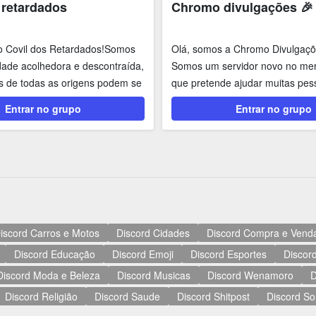
 retardados
Chromo divulgações 🎉
o Covil dos Retardados!Somos
Olá, somos a Chromo Divulgaçõ
ade acolhedora e descontraída,
Somos um servidor novo no me
 de todas as origens podem se
que pretende ajudar muitas pes
crescer seus...
Entrar no grupo
Entrar no grupo
iscord Carros e Motos
Discord Cidades
Discord Compra e Vend
Discord Educação
Discord Emoji
Discord Esportes
Discord
Discord Moda e Beleza
Discord Musicas
Discord Wenamoro
D
Discord Religião
Discord Saude
Discord Shitpost
Discord So