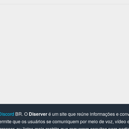
Discord
BR. O
Diserver
é um site que reúne informações e convi
rmite que os usuários se comuniquem por meio de voz, vídeo e 
gressar, ou listas mais restrita que requerem convites para parti