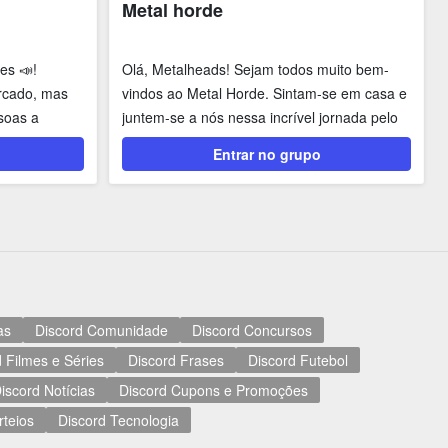
Metal horde
es 📣!
Olá, Metalheads! Sejam todos muito bem-
rcado, mas
vindos ao Metal Horde. Sintam-se em casa e
soas a
juntem-se a nós nessa incrível jornada pelo
Rock e...
Entrar no grupo
as
Discord Comunidade
Discord Concursos
 Filmes e Séries
Discord Frases
Discord Futebol
iscord Notícias
Discord Cupons e Promoções
rteios
Discord Tecnologia