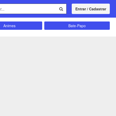
Entrar / Cadastrar
Animes
Bate-Papo
Comunidade
Concursos
Divulgação
Educação
magrecimento
Entretenimento
Futebol
Ganhar Dinheiro
Memes
Músicas
Política
Receitas
Shitpost
Sorteios e Premiações
ação e Autoajuda