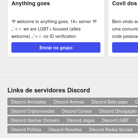
Anything goes
Covil dos
💜 welcome to anything goes, 18+ server 💜
Bem-vindo a
₊˚⊹☆ we are LGBT+ focused (allies
uma comunid
welcome) ₊˚⊹☆ no ID verification
onde pessoas
necessary...
reunir para...
Entrar no grupo
Links de servidores Discord
Discord Amizades
Discord Animes
Discord Bate-papo
D
Discord Criptomoedas
Discord Cursos
Discord Divulgação
Discord Ganhar Dinheiro
Discord Jogos
Discord LGBT
Discord Política
Discord Receitas
Discord Redes Sociais