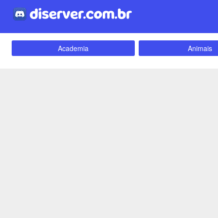
Academia
Animais
Carros e Motos
Cidades
Criptomoedas
Apostas
Empreendedorismo
Emoji
Evangélico
Filmes e Séri
Games e Jogos
LGBT
Webnamoro
Notícias
Redes Sociais
Religião
Tecnologia
Fãs