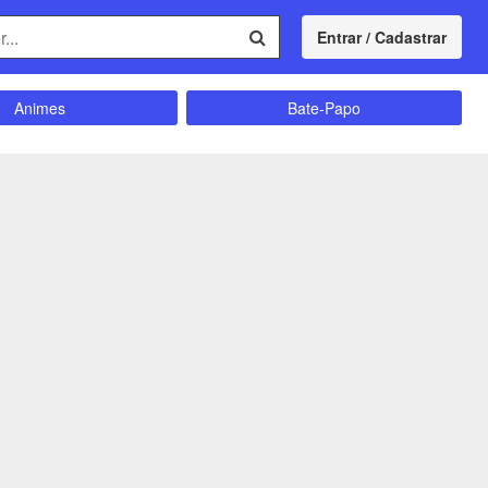
Entrar / Cadastrar
Animes
Bate-Papo
Comunidade
Concursos
Divulgação
Educação
magrecimento
Entretenimento
Futebol
Ganhar Dinheiro
Memes
Músicas
Política
Receitas
Shitpost
Sorteios e Premiações
ação e Autoajuda