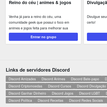
Reino do céu | animes & jogos
Divulgaçã
Venha já para a reino do céu, uma
Divulgue seus
comunidade geek que possui o foco em
certo!
animes e jogos feita para melhorar sua
experiência no discord.
Entrar no grupo
Links de servidores Discord
Discord Amizades
Discord Animes
Discord Bate-papo
D
Discord Criptomoedas
Discord Cursos
Discord Divulgação
Discord Ganhar Dinheiro
Discord Jogos
Discord LGBT
Discord Política
Discord Receitas
Discord Redes Sociais