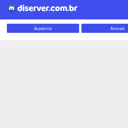
Academia
Animais
Carros e Motos
Cidades
Criptomoedas
Apostas
Empreendedorismo
Emoji
Evangélico
Filmes e Séri
Games e Jogos
LGBT
Webnamoro
Notícias
Redes Sociais
Religião
Tecnologia
Fãs