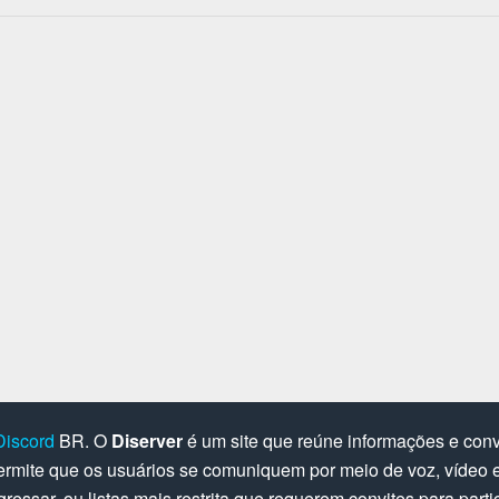
Discord
BR. O
Diserver
é um site que reúne informações e convi
rmite que os usuários se comuniquem por meio de voz, vídeo e 
gressar, ou listas mais restrita que requerem convites para parti