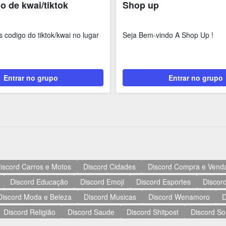
o de kwai/tiktok
Shop up
 codigo do tiktok/kwai no lugar
Seja Bem-vindo A Shop Up !
Entrar no grupo
Entrar no grupo
iscord Carros e Motos
Discord Cidades
Discord Compra e Vend
Discord Educação
Discord Emoji
Discord Esportes
Discord
Discord Moda e Beleza
Discord Musicas
Discord Wenamoro
D
Discord Religião
Discord Saude
Discord Shitpost
Discord So