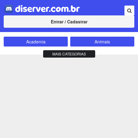
Entrar / Cadastrar
Academia
Animais
Amizade
Animes
MAIS CATEGORIAS
Bate-Papo
Carros e Motos
Cidades
Compra e Venda
Comunidade
Concursos
Criptomoedas
Apostas
Cursos
Divulgação
Educação
Empreendedorismo