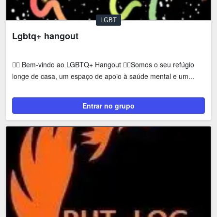
LGBT
Lgbtq+ hangout
🏳️‍🌈 Bem-vindo ao LGBTQ+ Hangout 🏳️‍🌈Somos o seu refúgio
longe de casa, um espaço de apoio à saúde mental e um...
Entrar no grupo