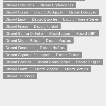
Discord Concursos
Discord Criptomoedas
Discord Cursos
Discord Divulgação
Discord Educação
Discord Emoji
Discord Esportes
Discord Filmes e Séries
Discord Frases
Discord Futebol
Discord Ganhar Dinheiro
Discord Jogos
Discord LGBT
Discord Moda e Beleza
Discord Musicas
Discord Wenamoro
Discord Notícias
Discord Cupons e Promoções
Discord Política
Discord Receitas
Discord Redes Sociais
Discord Religião
Discord Saude
Discord Shitpost
Discord Sorteios
Discord Tecnologia