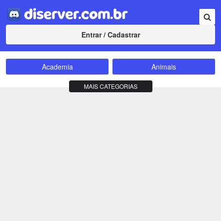
Entrar / Cadastrar
Academia
Animais
Amizade
Animes
MAIS CATEGORIAS
Bate-Papo
Carros e Motos
Cidades
Compra e Venda
Comunidade
Concursos
Criptomoedas
Apostas
Cursos
Divulgação
Educação
Empreendedorismo