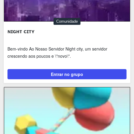
Comunidade
ɴɪɢʜᴛ ᴄɪᴛʏ
Bem-vindo Ao Nosso Servidor Night city, um servidor
crescendo aos poucos e \"novo\".
Entrar no grupo