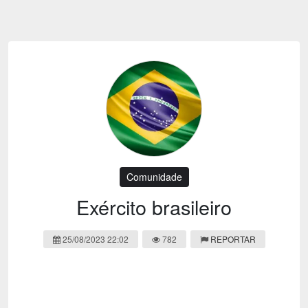
Emoji
Esportes
Emagrecimento
Entretenimento
Evangélico
Filmes e Séries
Frases e Mensagens
Futebol
Ganhar Dinheiro
Games e Jogos
LGBT
Moda e Beleza
Memes
Músicas
Comunidade
Webnamoro
Notícias
Exército brasileiro
Ofertas e Cupons
Política
25/08/2023 22:02
782
REPORTAR
Receitas
Redes Sociais
Religião
Saúde e Bem-estar
Shitpost
Sorteios e Premiações