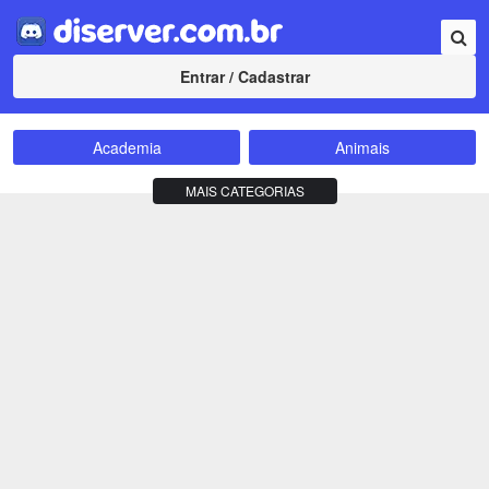
Entrar / Cadastrar
Academia
Animais
Amizade
Animes
MAIS CATEGORIAS
Bate-Papo
Carros e Motos
Cidades
Compra e Venda
Comunidade
Concursos
Criptomoedas
Apostas
Cursos
Divulgação
Educação
Empreendedorismo