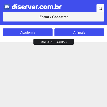
Entrar / Cadastrar
Academia
Animais
Amizade
Animes
MAIS CATEGORIAS
Bate-Papo
Carros e Motos
Cidades
Compra e Venda
Comunidade
Concursos
Criptomoedas
Apostas
Cursos
Divulgação
Educação
Empreendedorismo