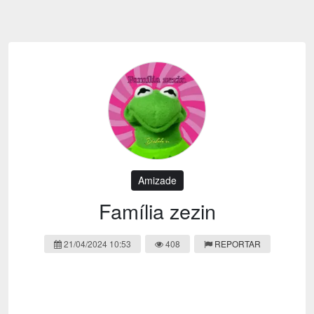
Emoji
Esportes
Emagrecimento
Entretenimento
Evangélico
Filmes e Séries
Frases e Mensagens
Futebol
Ganhar Dinheiro
Games e Jogos
LGBT
Moda e Beleza
Memes
Músicas
Amizade
Webnamoro
Notícias
Família zezin
Ofertas e Cupons
Política
21/04/2024 10:53
408
REPORTAR
Receitas
Redes Sociais
Religião
Saúde e Bem-estar
Shitpost
Sorteios e Premiações