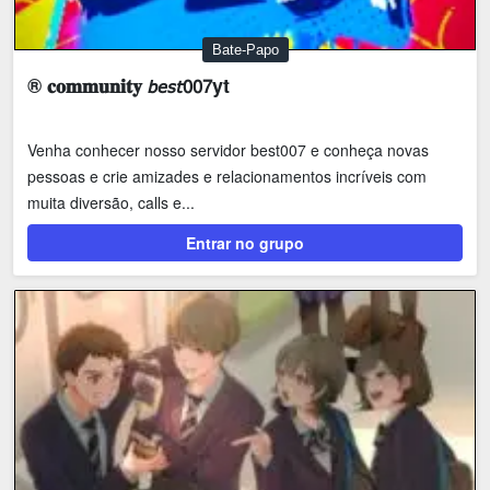
Bate-Papo
® 𝐜𝐨𝐦𝐦𝐮𝐧𝐢𝐭𝐲 𝘣𝘦𝘴𝘵𝟢𝟢𝟩yt
Venha conhecer nosso servidor best007 e conheça novas
pessoas e crie amizades e relacionamentos incríveis com
muita diversão, calls e...
Entrar no grupo