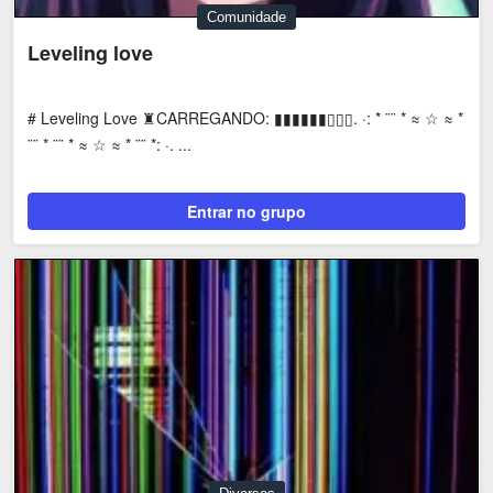
Comunidade
Leveling love
# Leveling Love ♜CARREGANDO: ▮▮▮▮▮▮▯▯▯. ·: * ¨¨ * ≈ ☆ ≈ *
¨¨ * ¨¨ * ≈ ☆ ≈ * ¨¨ *: ·. ...
Entrar no grupo