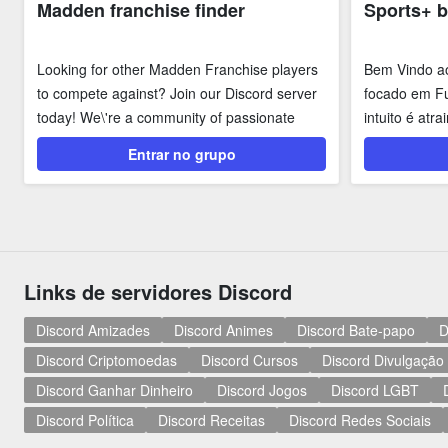
Madden franchise finder
Sports+ b
Looking for other Madden Franchise players
Bem Vindo a
to compete against? Join our Discord server
focado em Fu
today! We\'re a community of passionate
intuito é atr
Madden...
Discord ...
Entrar no grupo
Links de servidores Discord
Discord Amizades
Discord Animes
Discord Bate-papo
D
Discord Criptomoedas
Discord Cursos
Discord Divulgação
Discord Ganhar Dinheiro
Discord Jogos
Discord LGBT
Discord Política
Discord Receitas
Discord Redes Sociais