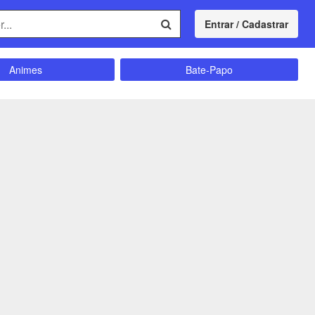
Entrar / Cadastrar
Animes
Bate-Papo
Comunidade
Concursos
Divulgação
Educação
magrecimento
Entretenimento
Futebol
Ganhar Dinheiro
Memes
Músicas
Política
Receitas
Shitpost
Sorteios e Premiações
ação e Autoajuda