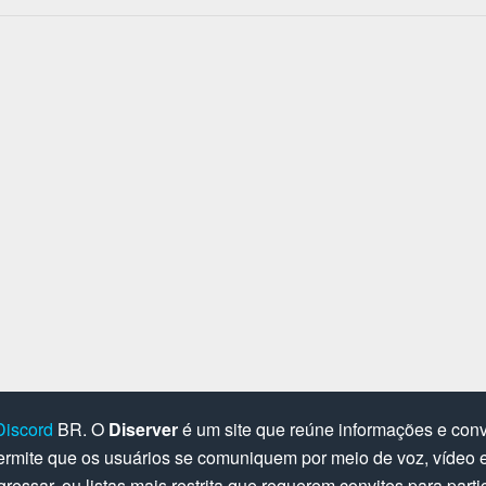
Discord
BR. O
Diserver
é um site que reúne informações e convi
rmite que os usuários se comuniquem por meio de voz, vídeo e 
gressar, ou listas mais restrita que requerem convites para parti