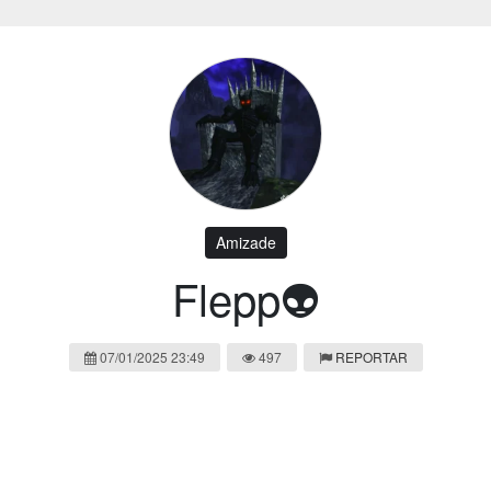
Amizade
Flepp👽
07/01/2025 23:49
497
REPORTAR