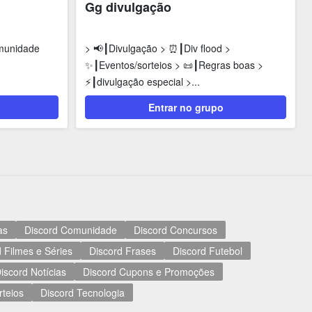
Gg divulgação
munidade
> 📢┃Divulgação > ⏰┃Div flood >
✨┃Eventos/sorteios > 📜┃Regras boas >
⚡┃divulgação especial >...
Entrar no grupo
as
Discord Comunidade
Discord Concursos
 Filmes e Séries
Discord Frases
Discord Futebol
iscord Notícias
Discord Cupons e Promoções
rteios
Discord Tecnologia