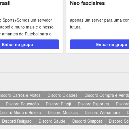
rasil
Neo fazclaires
o Sports+Somos um servidor
apenas um server para uma co
tebol e muito mais e o nosso
futura
air amantes do Futebol para o
Entrar no grupo
Entrar no grupo
iscord Carros e Motos
Discord Cidades
Discord Compra e Vend
Discord Educação
Discord Emoji
Discord Esportes
Discord
Discord Moda e Beleza
Discord Musicas
Discord Wenamoro
D
Discord Religião
Discord Saude
Discord Shitpost
Discord So