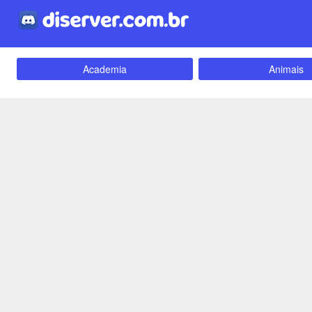
Academia
Animais
Carros e Motos
Cidades
Criptomoedas
Apostas
Empreendedorismo
Emoji
Evangélico
Filmes e Séri
Games e Jogos
LGBT
Webnamoro
Notícias
Redes Sociais
Religião
Tecnologia
Fãs