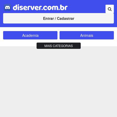
Entrar / Cadastrar
Academia
Animais
Amizade
Animes
MAIS CATEGORIAS
Bate-Papo
Carros e Motos
Cidades
Compra e Venda
Comunidade
Concursos
Criptomoedas
Apostas
Cursos
Divulgação
Educação
Empreendedorismo