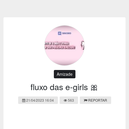
Emoji
Esportes
Emagrecimento
Entretenimento
Evangélico
Filmes e Séries
Frases e Mensagens
Futebol
Ganhar Dinheiro
Games e Jogos
LGBT
Moda e Beleza
Memes
Músicas
Amizade
Webnamoro
Notícias
fluxo das e-girls 🎀
Ofertas e Cupons
Política
21/04/2023 16:04
563
REPORTAR
Receitas
Redes Sociais
Religião
Saúde e Bem-estar
Shitpost
Sorteios e Premiações