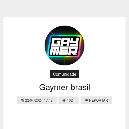
Emoji
Esportes
Emagrecimento
Entretenimento
Evangélico
Filmes e Séries
Frases e Mensagens
Futebol
Ganhar Dinheiro
Games e Jogos
LGBT
Moda e Beleza
Memes
Músicas
Comunidade
Webnamoro
Notícias
Gaymer brasil
Ofertas e Cupons
Política
22/04/2024 17:42
1024
REPORTAR
Receitas
Redes Sociais
Religião
Saúde e Bem-estar
Shitpost
Sorteios e Premiações