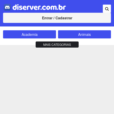
Entrar / Cadastrar
Academia
Animais
Amizade
Animes
MAIS CATEGORIAS
Bate-Papo
Carros e Motos
Cidades
Compra e Venda
Comunidade
Concursos
Criptomoedas
Apostas
Cursos
Divulgação
Educação
Empreendedorismo