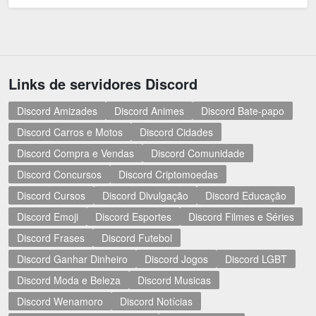
Links de servidores Discord
Discord Amizades
Discord Animes
Discord Bate-papo
Discord Carros e Motos
Discord Cidades
Discord Compra e Vendas
Discord Comunidade
Discord Concursos
Discord Criptomoedas
Discord Cursos
Discord Divulgação
Discord Educação
Discord Emoji
Discord Esportes
Discord Filmes e Séries
Discord Frases
Discord Futebol
Discord Ganhar Dinheiro
Discord Jogos
Discord LGBT
Discord Moda e Beleza
Discord Musicas
Discord Wenamoro
Discord Notícias