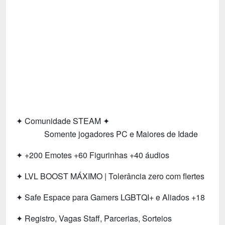
Tecnologia
Fãs
Investimentos
Motivação e Autoajuda
‎✦ Comunidade STEAM ✦
‎ ‎ ‎ ‎ ‎ ‎ ‎ ‎ ‎ ‎ ‎ ‎ ‎‎‎ ‎ Somente jogadores PC e Maiores de Idade
✦ +200 Emotes +60 Figurinhas +40 áudios
✦ LVL BOOST MÁXIMO | Tolerância zero com flertes
✦ Safe Espace para Gamers LGBTQI+ e Aliados +18
✦ Registro, Vagas Staff, Parcerias, Sorteios