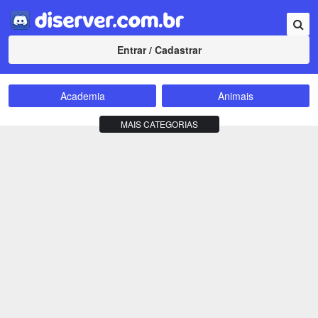
Entrar / Cadastrar
Academia
Animais
Amizade
Animes
MAIS CATEGORIAS
Bate-Papo
Carros e Motos
Cidades
Compra e Venda
Comunidade
Concursos
Criptomoedas
Apostas
Cursos
Divulgação
Educação
Empreendedorismo