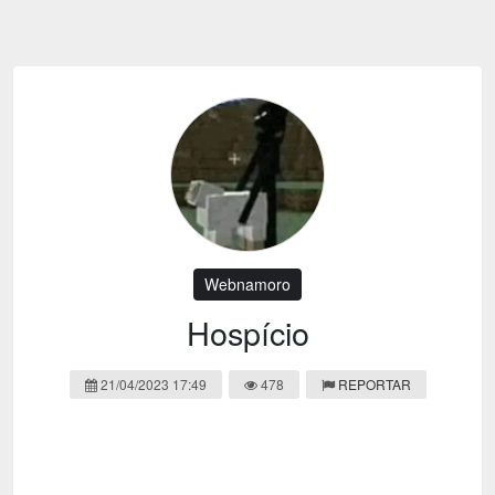
Emoji
Esportes
Emagrecimento
Entretenimento
Evangélico
Filmes e Séries
Frases e Mensagens
Futebol
Ganhar Dinheiro
Games e Jogos
LGBT
Moda e Beleza
Memes
Músicas
Webnamoro
Webnamoro
Notícias
Hospício
Ofertas e Cupons
Política
21/04/2023 17:49
478
REPORTAR
Receitas
Redes Sociais
Religião
Saúde e Bem-estar
Shitpost
Sorteios e Premiações