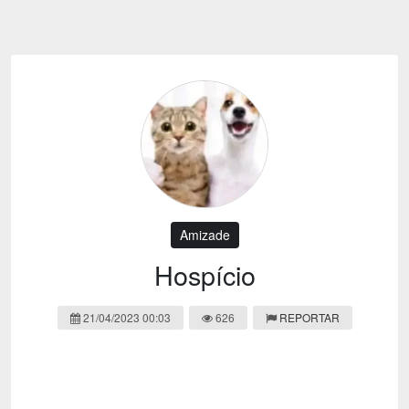
Emoji
Esportes
Emagrecimento
Entretenimento
Evangélico
Filmes e Séries
Frases e Mensagens
Futebol
Ganhar Dinheiro
Games e Jogos
LGBT
Moda e Beleza
Memes
Músicas
Amizade
Webnamoro
Notícias
Hospício
Ofertas e Cupons
Política
21/04/2023 00:03
626
REPORTAR
Receitas
Redes Sociais
Religião
Saúde e Bem-estar
Shitpost
Sorteios e Premiações