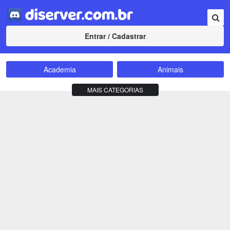
Entrar / Cadastrar
Academia
Animais
Amizade
Animes
MAIS CATEGORIAS
Bate-Papo
Carros e Motos
Cidades
Compra e Venda
Comunidade
Concursos
Criptomoedas
Apostas
Cursos
Divulgação
Educação
Empreendedorismo