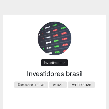
Emoji
Esportes
Emagrecimento
Entretenimento
Evangélico
Filmes e Séries
Frases e Mensagens
Futebol
Ganhar Dinheiro
Games e Jogos
LGBT
Moda e Beleza
Memes
Músicas
Investimentos
Webnamoro
Notícias
Investidores brasil
Ofertas e Cupons
Política
06/02/2024 12:38
1642
REPORTAR
Receitas
Redes Sociais
Religião
Saúde e Bem-estar
Shitpost
Sorteios e Premiações