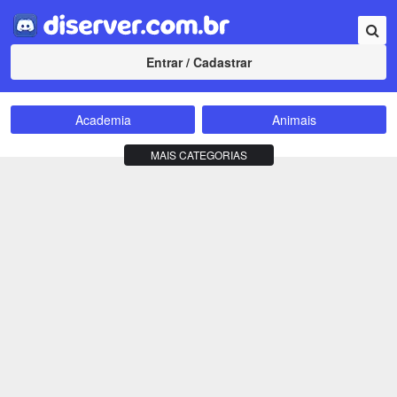
Entrar / Cadastrar
Academia
Animais
Amizade
Animes
MAIS CATEGORIAS
Bate-Papo
Carros e Motos
Cidades
Compra e Venda
Comunidade
Concursos
Criptomoedas
Apostas
Cursos
Divulgação
Educação
Empreendedorismo