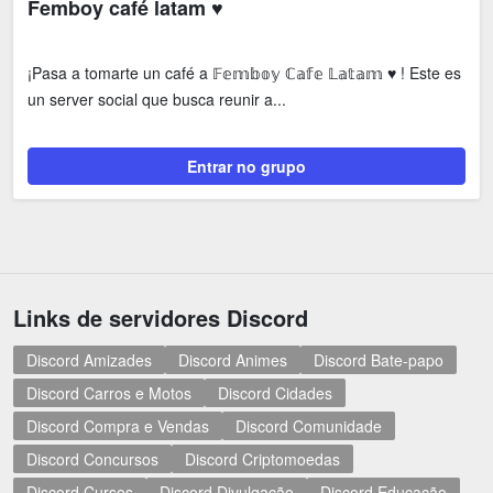
Femboy café latam ♥
¡Pasa a tomarte un café a 𝔽𝕖𝕞𝕓𝕠𝕪 ℂ𝕒𝕗𝕖 𝕃𝕒𝕥𝕒𝕞 ♥ ! Este es
un server social que busca reunir a...
Entrar no grupo
Links de servidores Discord
Discord Amizades
Discord Animes
Discord Bate-papo
Discord Carros e Motos
Discord Cidades
Discord Compra e Vendas
Discord Comunidade
Discord Concursos
Discord Criptomoedas
Discord Cursos
Discord Divulgação
Discord Educação