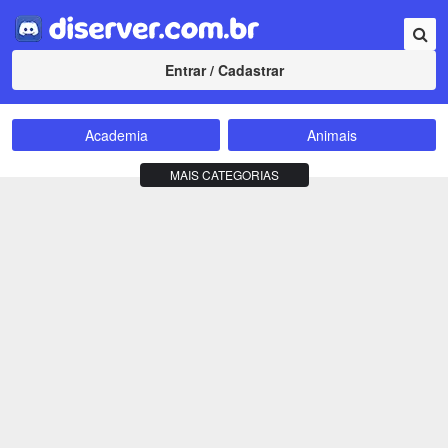
Entrar / Cadastrar
Academia
Animais
Amizade
Animes
MAIS CATEGORIAS
Bate-Papo
Carros e Motos
Cidades
Compra e Venda
Comunidade
Concursos
Criptomoedas
Apostas
Cursos
Divulgação
Educação
Empreendedorismo