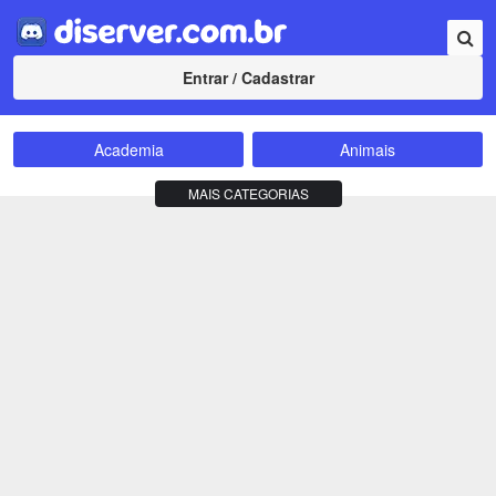
Entrar / Cadastrar
Academia
Animais
Amizade
Animes
MAIS CATEGORIAS
Bate-Papo
Carros e Motos
Cidades
Compra e Venda
Comunidade
Concursos
Criptomoedas
Apostas
Cursos
Divulgação
Educação
Empreendedorismo