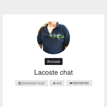
Emoji
Esportes
Emagrecimento
Entretenimento
Evangélico
Filmes e Séries
Frases e Mensagens
Futebol
Ganhar Dinheiro
Games e Jogos
LGBT
Moda e Beleza
Memes
Músicas
Amizade
Webnamoro
Notícias
Lacoste chat
Ofertas e Cupons
Política
22/04/2023 14:22
409
REPORTAR
Receitas
Redes Sociais
Religião
Saúde e Bem-estar
Shitpost
Sorteios e Premiações