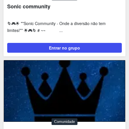
Sonic community
🌀🎮🌟 **Sonic Community - Onde a diversão não tem
limites!** 🌟🎮🌀 # ~~‎ ‎ ‎ ‎ ‎ ‎ ‎ ‎ ‎ ‎ ‎ ‎ ‎...
Entrar no grupo
Comunidade