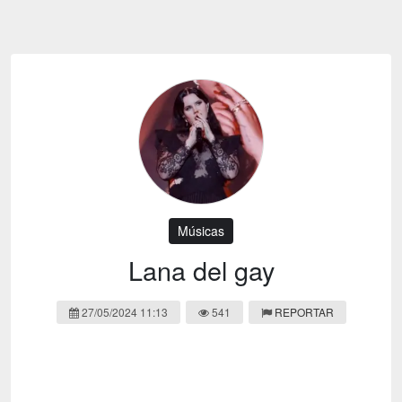
Emoji
Esportes
Emagrecimento
Entretenimento
Evangélico
Filmes e Séries
Frases e Mensagens
Futebol
Ganhar Dinheiro
Games e Jogos
LGBT
Moda e Beleza
Memes
Músicas
Músicas
Webnamoro
Notícias
Lana del gay
Ofertas e Cupons
Política
27/05/2024 11:13
541
REPORTAR
Receitas
Redes Sociais
Religião
Saúde e Bem-estar
Shitpost
Sorteios e Premiações