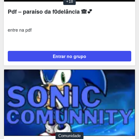
+18
Pdf – paraíso da f0delância 🙈💕
entre na pdf
Entrar no grupo
Comunidade