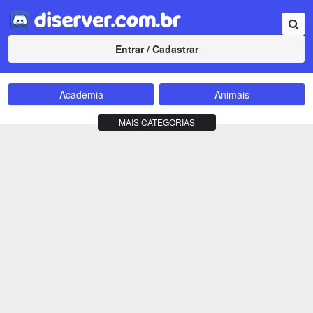
Entrar / Cadastrar
Academia
Animais
Amizade
Animes
MAIS CATEGORIAS
Bate-Papo
Carros e Motos
Cidades
Compra e Venda
Comunidade
Concursos
Criptomoedas
Apostas
Cursos
Divulgação
Educação
Empreendedorismo