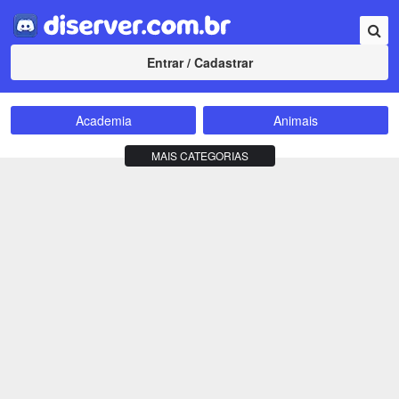
Entrar / Cadastrar
Academia
Animais
Amizade
Animes
MAIS CATEGORIAS
Bate-Papo
Carros e Motos
Cidades
Compra e Venda
Comunidade
Concursos
Criptomoedas
Apostas
Cursos
Divulgação
Educação
Empreendedorismo