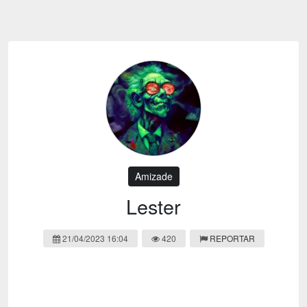
Emoji
Esportes
Emagrecimento
Entretenimento
Evangélico
Filmes e Séries
Frases e Mensagens
Futebol
Ganhar Dinheiro
Games e Jogos
LGBT
Moda e Beleza
Memes
Músicas
Amizade
Webnamoro
Notícias
Lester
Ofertas e Cupons
Política
21/04/2023 16:04
420
REPORTAR
Receitas
Redes Sociais
Religião
Saúde e Bem-estar
Shitpost
Sorteios e Premiações