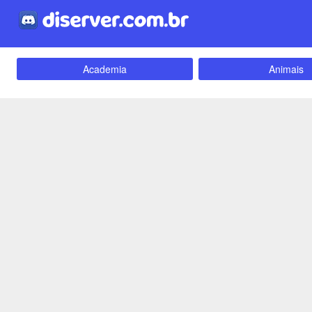
Academia
Animais
Carros e Motos
Cidades
Criptomoedas
Apostas
Empreendedorismo
Emoji
Evangélico
Filmes e Séri
Games e Jogos
LGBT
Webnamoro
Notícias
Redes Sociais
Religião
Tecnologia
Fãs