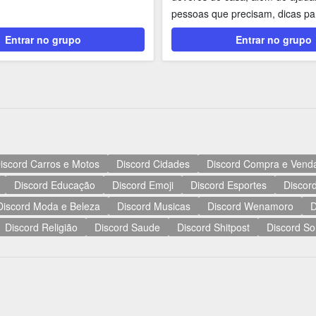
pessoas que precisam, dicas pa
resumos, você...
Entrar no grupo
Entrar no grupo
iscord Carros e Motos
Discord Cidades
Discord Compra e Vend
Discord Educação
Discord Emoji
Discord Esportes
Discord
Discord Moda e Beleza
Discord Musicas
Discord Wenamoro
D
Discord Religião
Discord Saude
Discord Shitpost
Discord So