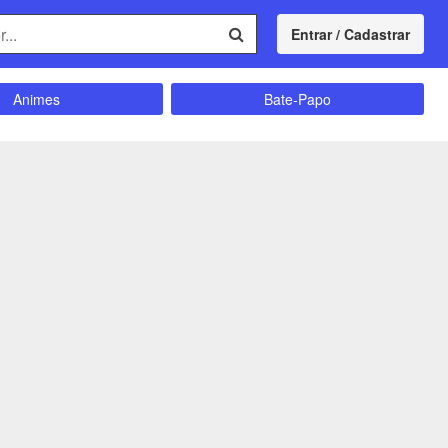
Entrar / Cadastrar
Animes
Bate-Papo
Comunidade
Concursos
Divulgação
Educação
magrecimento
Entretenimento
Futebol
Ganhar Dinheiro
Memes
Músicas
Política
Receitas
Shitpost
Sorteios e Premiações
ação e Autoajuda