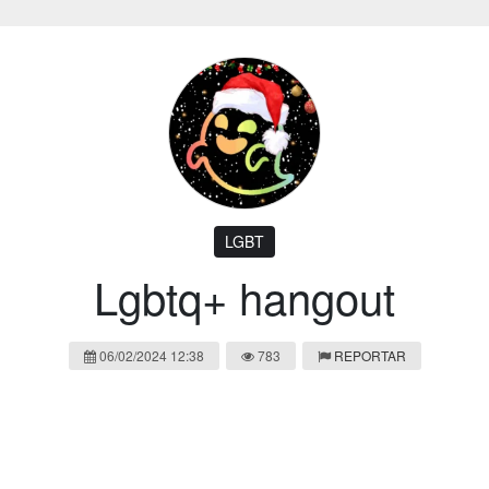
LGBT
Lgbtq+ hangout
06/02/2024 12:38
783
REPORTAR