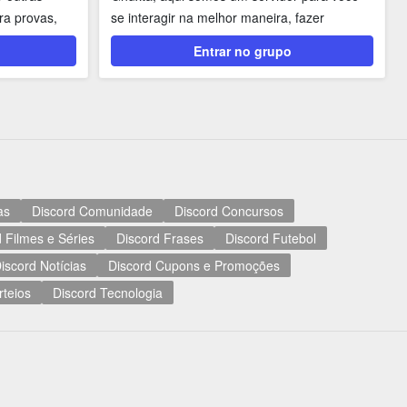
ra provas,
se interagir na melhor maneira, fazer
amizades, ouvir...
Entrar no grupo
as
Discord Comunidade
Discord Concursos
 Filmes e Séries
Discord Frases
Discord Futebol
iscord Notícias
Discord Cupons e Promoções
rteios
Discord Tecnologia