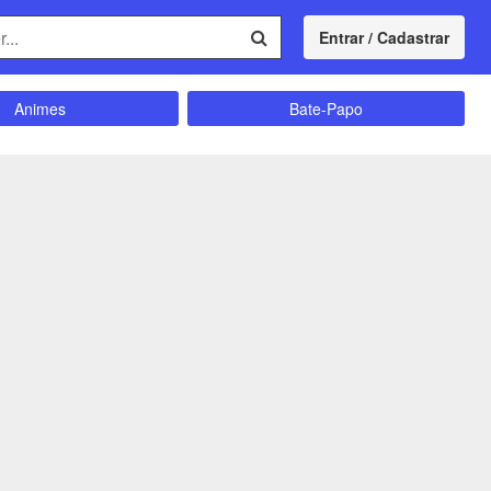
Entrar / Cadastrar
Animes
Bate-Papo
Comunidade
Concursos
Divulgação
Educação
magrecimento
Entretenimento
Futebol
Ganhar Dinheiro
Memes
Músicas
Política
Receitas
Shitpost
Sorteios e Premiações
ação e Autoajuda