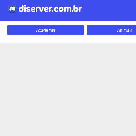
Academia
Animais
Carros e Motos
Cidades
Criptomoedas
Apostas
Empreendedorismo
Emoji
Evangélico
Filmes e Séri
Games e Jogos
LGBT
Webnamoro
Notícias
Redes Sociais
Religião
Tecnologia
Fãs