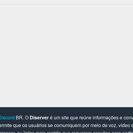
Discord
BR. O
Diserver
é um site que reúne informações e convi
rmite que os usuários se comuniquem por meio de voz, vídeo e 
gressar, ou listas mais restrita que requerem convites para parti