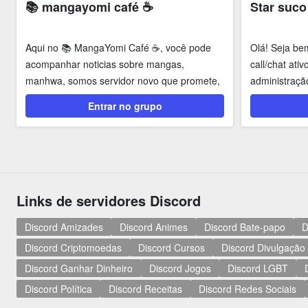
📚 mangayomi café ☕
Star suco
Aqui no 📚 MangaYomi Café ☕, você pode
Olá! Seja be
acompanhar noticias sobre mangas,
call/chat ati
manhwa, somos servidor novo que promete,
administraçã
Tambem estaremos...
Temos o...
Entrar no grupo
Links de servidores Discord
Discord Amizades
Discord Animes
Discord Bate-papo
D
Discord Criptomoedas
Discord Cursos
Discord Divulgação
Discord Ganhar Dinheiro
Discord Jogos
Discord LGBT
Discord Política
Discord Receitas
Discord Redes Sociais