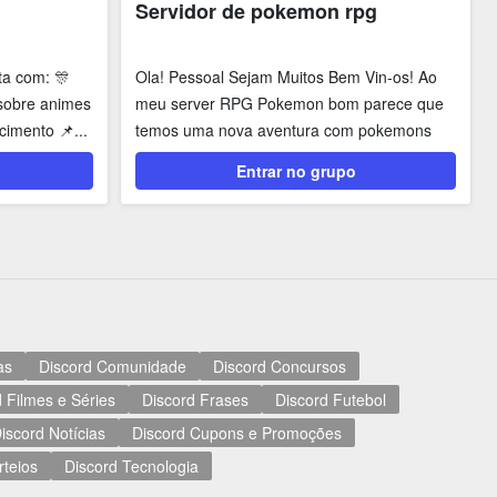
Servidor de pokemon rpg
ta com: 🎊
Ola! Pessoal Sejam Muitos Bem Vin-os! Ao
 sobre animes
meu server RPG Pokemon bom parece que
imento 📌...
temos uma nova aventura com pokemons
cartas ne mais se voces...
Entrar no grupo
as
Discord Comunidade
Discord Concursos
 Filmes e Séries
Discord Frases
Discord Futebol
iscord Notícias
Discord Cupons e Promoções
rteios
Discord Tecnologia