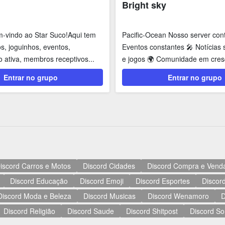
Bright sky
m-vindo ao Star Suco!Aqui tem
Pacific-Ocean Nosso server con
vos, joguinhos, eventos,
Eventos constantes 🎤 Notícias
o ativa, membros receptivos...
e jogos 🌍 Comunidade em cresc
Entrar no grupo
Entrar no grupo
iscord Carros e Motos
Discord Cidades
Discord Compra e Vend
Discord Educação
Discord Emoji
Discord Esportes
Discord
Discord Moda e Beleza
Discord Musicas
Discord Wenamoro
D
Discord Religião
Discord Saude
Discord Shitpost
Discord So