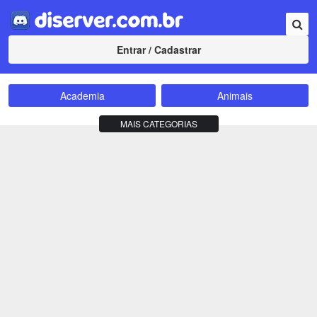
Entrar / Cadastrar
Academia
Animais
Amizade
Animes
MAIS CATEGORIAS
Bate-Papo
Carros e Motos
Cidades
Compra e Venda
Comunidade
Concursos
Criptomoedas
Apostas
Cursos
Divulgação
Educação
Empreendedorismo