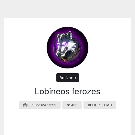
Emoji
Esportes
Emagrecimento
Entretenimento
Evangélico
Filmes e Séries
Frases e Mensagens
Futebol
Ganhar Dinheiro
Games e Jogos
LGBT
Moda e Beleza
Memes
Músicas
Amizade
Webnamoro
Notícias
Lobineos ferozes
Ofertas e Cupons
Política
08/08/2024 13:59
435
REPORTAR
Receitas
Redes Sociais
Religião
Saúde e Bem-estar
Shitpost
Sorteios e Premiações