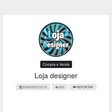
Emoji
Esportes
Emagrecimento
Entretenimento
Evangélico
Filmes e Séries
Frases e Mensagens
Futebol
Ganhar Dinheiro
Games e Jogos
LGBT
Moda e Beleza
Memes
Músicas
Compra e Venda
Webnamoro
Notícias
Loja designer
Ofertas e Cupons
Política
23/04/2023 23:15
620
REPORTAR
Receitas
Redes Sociais
Religião
Saúde e Bem-estar
Shitpost
Sorteios e Premiações