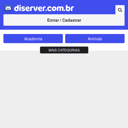
Entrar / Cadastrar
Academia
Animais
Amizade
Animes
MAIS CATEGORIAS
Bate-Papo
Carros e Motos
Cidades
Compra e Venda
Comunidade
Concursos
Criptomoedas
Apostas
Cursos
Divulgação
Educação
Empreendedorismo