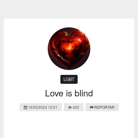
Emoji
Esportes
Emagrecimento
Entretenimento
Evangélico
Filmes e Séries
Frases e Mensagens
Futebol
Ganhar Dinheiro
Games e Jogos
LGBT
Moda e Beleza
Memes
Músicas
LGBT
Webnamoro
Notícias
Love is blind
Ofertas e Cupons
Política
16/05/2024 15:51
432
REPORTAR
Receitas
Redes Sociais
Religião
Saúde e Bem-estar
Shitpost
Sorteios e Premiações