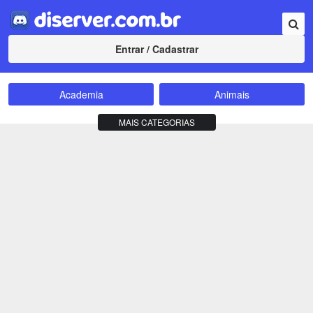
Entrar / Cadastrar
Academia
Animais
Amizade
Animes
MAIS CATEGORIAS
Bate-Papo
Carros e Motos
Cidades
Compra e Venda
Comunidade
Concursos
Criptomoedas
Apostas
Cursos
Divulgação
Educação
Empreendedorismo