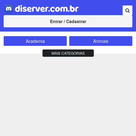
Entrar / Cadastrar
Academia
Animais
Amizade
Animes
MAIS CATEGORIAS
Bate-Papo
Carros e Motos
Cidades
Compra e Venda
Comunidade
Concursos
Criptomoedas
Apostas
Cursos
Divulgação
Educação
Empreendedorismo