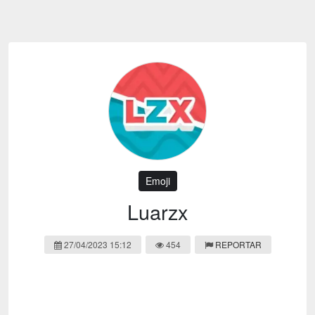
Emoji
Esportes
Emagrecimento
Entretenimento
Evangélico
Filmes e Séries
Frases e Mensagens
Futebol
Ganhar Dinheiro
Games e Jogos
LGBT
Moda e Beleza
Memes
Músicas
Emoji
Webnamoro
Notícias
Luarzx
Ofertas e Cupons
Política
27/04/2023 15:12
454
REPORTAR
Receitas
Redes Sociais
Religião
Saúde e Bem-estar
Shitpost
Sorteios e Premiações