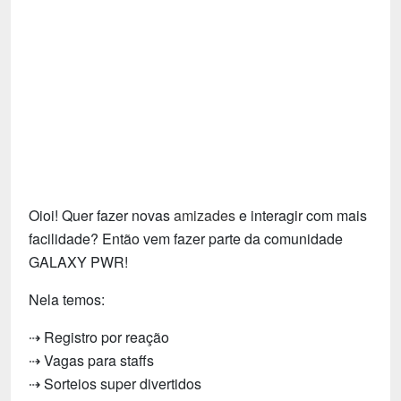
Tecnologia
Fãs
Investimentos
Motivação e Autoajuda
Oioi! Quer fazer novas
amizades
e interagir com mais
facilidade? Então vem fazer parte da comunidade
GALAXY PWR!
Nela temos:
⇢ Registro por reação
⇢ Vagas para staffs
⇢ Sorteios super divertidos