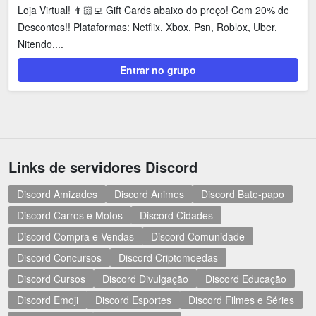
Loja Virtual! 👨🏻‍💻 Gift Cards abaixo do preço! Com 20% de
Descontos!! Plataformas: Netflix, Xbox, Psn, Roblox, Uber,
Nitendo,...
Entrar no grupo
Links de servidores Discord
Discord Amizades
Discord Animes
Discord Bate-papo
Discord Carros e Motos
Discord Cidades
Discord Compra e Vendas
Discord Comunidade
Discord Concursos
Discord Criptomoedas
Discord Cursos
Discord Divulgação
Discord Educação
Discord Emoji
Discord Esportes
Discord Filmes e Séries