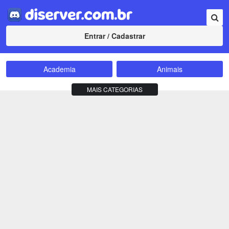
Entrar / Cadastrar
Academia
Animais
Amizade
Animes
MAIS CATEGORIAS
Bate-Papo
Carros e Motos
Cidades
Compra e Venda
Comunidade
Concursos
Criptomoedas
Apostas
Cursos
Divulgação
Educação
Empreendedorismo