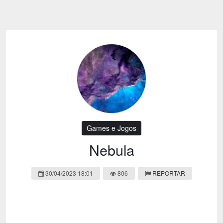
Emoji
Esportes
Emagrecimento
Entretenimento
Evangélico
Filmes e Séries
Frases e Mensagens
Futebol
Ganhar Dinheiro
Games e Jogos
LGBT
Moda e Beleza
Memes
Músicas
Games e Jogos
Webnamoro
Notícias
Nebula
Ofertas e Cupons
Política
30/04/2023 18:01
806
REPORTAR
Receitas
Redes Sociais
Religião
Saúde e Bem-estar
Shitpost
Sorteios e Premiações