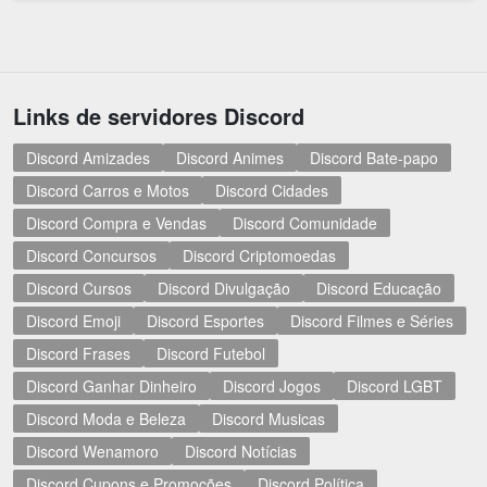
Links de servidores Discord
Discord Amizades
Discord Animes
Discord Bate-papo
Discord Carros e Motos
Discord Cidades
Discord Compra e Vendas
Discord Comunidade
Discord Concursos
Discord Criptomoedas
Discord Cursos
Discord Divulgação
Discord Educação
Discord Emoji
Discord Esportes
Discord Filmes e Séries
Discord Frases
Discord Futebol
Discord Ganhar Dinheiro
Discord Jogos
Discord LGBT
Discord Moda e Beleza
Discord Musicas
Discord Wenamoro
Discord Notícias
Discord Cupons e Promoções
Discord Política