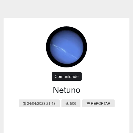
Emoji
Esportes
Emagrecimento
Entretenimento
Evangélico
Filmes e Séries
Frases e Mensagens
Futebol
Ganhar Dinheiro
Games e Jogos
LGBT
Moda e Beleza
Memes
Músicas
Comunidade
Webnamoro
Notícias
Netuno
Ofertas e Cupons
Política
24/04/2023 21:48
506
REPORTAR
Receitas
Redes Sociais
Religião
Saúde e Bem-estar
Shitpost
Sorteios e Premiações