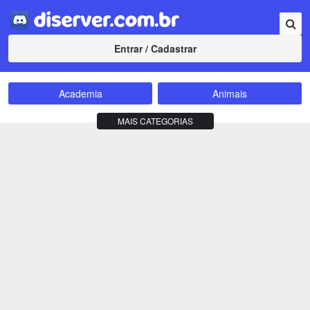
Entrar / Cadastrar
Academia
Animais
Amizade
Animes
MAIS CATEGORIAS
Bate-Papo
Carros e Motos
Cidades
Compra e Venda
Comunidade
Concursos
Criptomoedas
Apostas
Cursos
Divulgação
Educação
Empreendedorismo