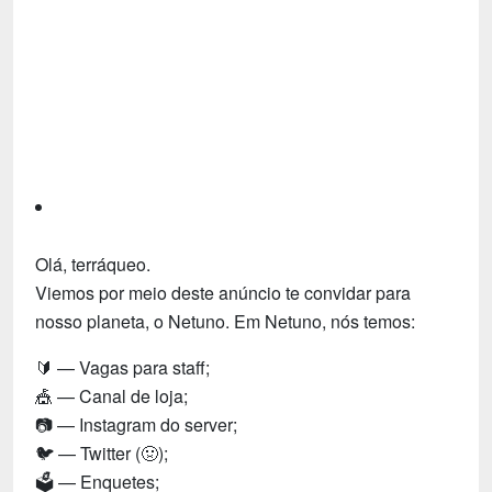
Tecnologia
Fãs
Investimentos
Motivação e Autoajuda
Olá, terráqueo.
Viemos por meio deste anúncio te convidar para
nosso planeta, o Netuno. Em Netuno, nós temos:
🔰 — Vagas para staff;
🎪 — Canal de loja;
📷 — Instagram do server;
🐦 — Twitter (🤢);
🗳️ — Enquetes;