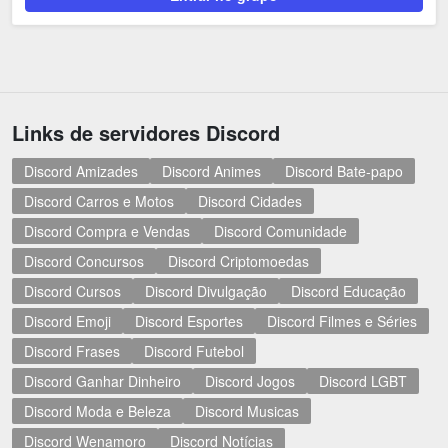
Links de servidores Discord
Discord Amizades
Discord Animes
Discord Bate-papo
Discord Carros e Motos
Discord Cidades
Discord Compra e Vendas
Discord Comunidade
Discord Concursos
Discord Criptomoedas
Discord Cursos
Discord Divulgação
Discord Educação
Discord Emoji
Discord Esportes
Discord Filmes e Séries
Discord Frases
Discord Futebol
Discord Ganhar Dinheiro
Discord Jogos
Discord LGBT
Discord Moda e Beleza
Discord Musicas
Discord Wenamoro
Discord Notícias