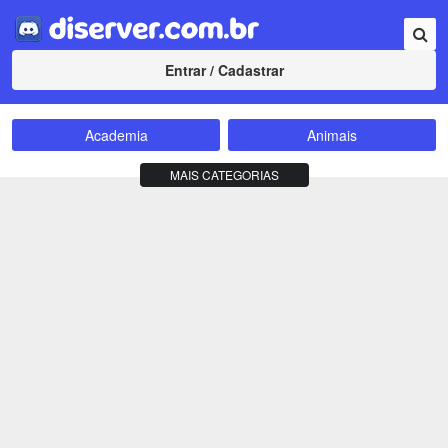
Entrar / Cadastrar
Academia
Animais
Amizade
Animes
MAIS CATEGORIAS
Bate-Papo
Carros e Motos
Cidades
Compra e Venda
Comunidade
Concursos
Criptomoedas
Apostas
Cursos
Divulgação
Educação
Empreendedorismo