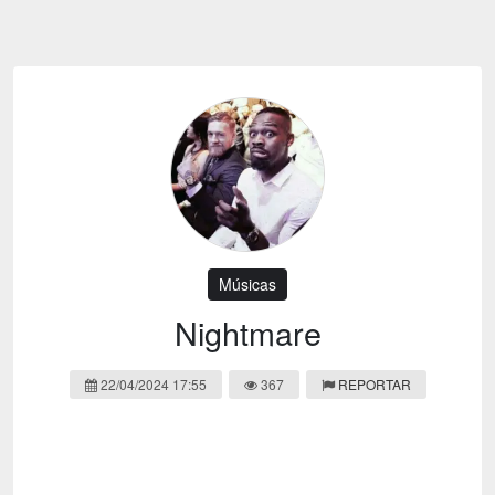
Emoji
Esportes
Emagrecimento
Entretenimento
Evangélico
Filmes e Séries
Frases e Mensagens
Futebol
Ganhar Dinheiro
Games e Jogos
LGBT
Moda e Beleza
Memes
Músicas
Músicas
Webnamoro
Notícias
Nightmare
Ofertas e Cupons
Política
22/04/2024 17:55
367
REPORTAR
Receitas
Redes Sociais
Religião
Saúde e Bem-estar
Shitpost
Sorteios e Premiações