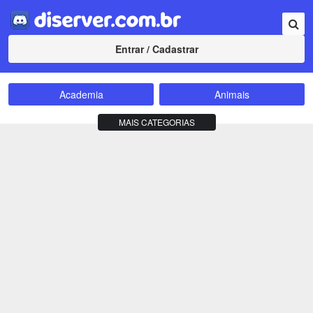
Entrar / Cadastrar
Academia
Animais
Amizade
Animes
MAIS CATEGORIAS
Bate-Papo
Carros e Motos
Cidades
Compra e Venda
Comunidade
Concursos
Criptomoedas
Apostas
Cursos
Divulgação
Educação
Empreendedorismo