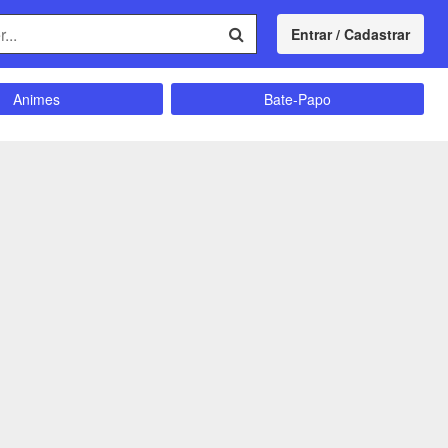
Entrar / Cadastrar
Animes
Bate-Papo
Comunidade
Concursos
Divulgação
Educação
magrecimento
Entretenimento
Futebol
Ganhar Dinheiro
Memes
Músicas
Política
Receitas
Shitpost
Sorteios e Premiações
ação e Autoajuda