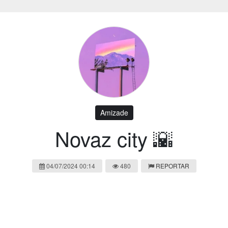
Amizade
Novaz city 🌇
04/07/2024 00:14
480
REPORTAR