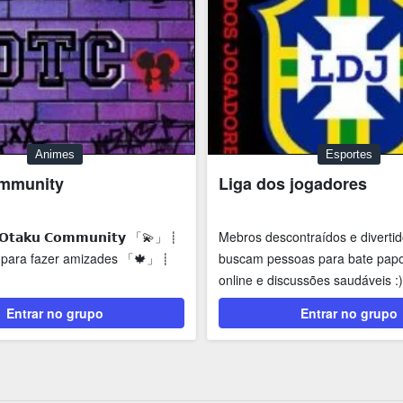
Animes
Esportes
mmunity
Liga dos jogadores
𝘁𝗮𝗸𝘂 𝗖𝗼𝗺𝗺𝘂𝗻𝗶𝘁𝘆 「💫」┋
Mebros descontraídos e diverti
 para fazer amizades 「🍁」┋
buscam pessoas para bate papos
online e discussões saudáveis :)
Entrar no grupo
Entrar no grupo