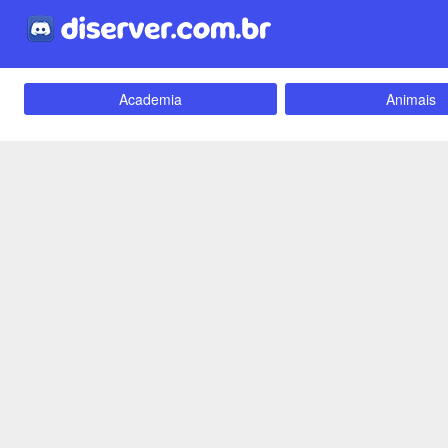
Academia
Animais
Carros e Motos
Cidades
Criptomoedas
Apostas
Empreendedorismo
Emoji
Evangélico
Filmes e Séri
Games e Jogos
LGBT
Webnamoro
Notícias
Redes Sociais
Religião
Tecnologia
Fãs