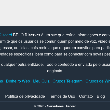
Discord
BR. O
Diserver
é um site que reúne informações e convi
rmite que os usuários se comuniquem por meio de voz, vídeo e 
gressar, ou listas mais restrita que requerem convites para parti
ividades específicas, bem como para se conectar com novas pe
 qualquer outra entidade. Todo o conteúdo é enviado pelo usuári
originais.
as
Dinheiro Web
Meu Quiz
Grupos Telegram
Grupos de W
Política de privacidade
Termos de Uso
Contato
Blog
© 2026 -
Servidores Discord