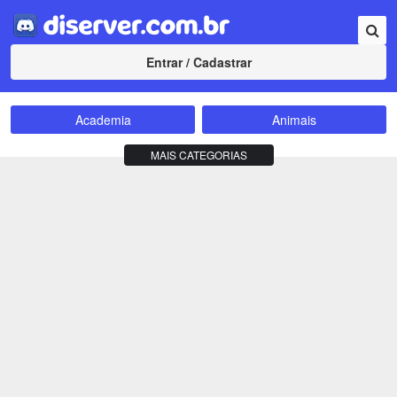
Entrar / Cadastrar
Academia
Animais
Amizade
Animes
MAIS CATEGORIAS
Bate-Papo
Carros e Motos
Cidades
Compra e Venda
Comunidade
Concursos
Criptomoedas
Apostas
Cursos
Divulgação
Educação
Empreendedorismo