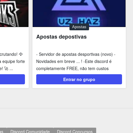
Apostas
Apostas depostivas
crutando! 🦅
- Servidor de apostas desportivas (novo) -
 equipe forte
Novidades em breve ... ! -Este discord é
! 🚀 ...
completamente FREE, não tem custos
nenhuns ! Um...
Entrar no grupo
as
Discord Comunidade
Discord Concursos