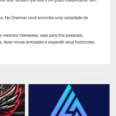
rtante dizer também que este é um grupo independente, sem
os.
No Diserver você encontra uma variedade de
 mesmos interesses, seja para fins pessoais,
s, fazer novas amizades e expandir seus horizontes.