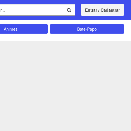
Entrar / Cadastrar
Animes
Bate-Papo
Comunidade
Concursos
Divulgação
Educação
magrecimento
Entretenimento
Futebol
Ganhar Dinheiro
Memes
Músicas
Política
Receitas
Shitpost
Sorteios e Premiações
ação e Autoajuda