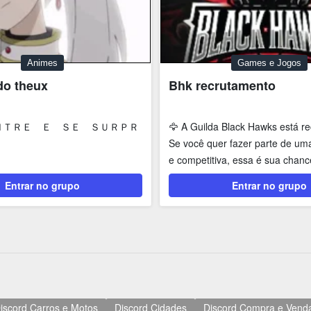
Animes
Games e Jogos
do theux
Bhk recrutamento
ＮＴＲＥ Ｅ ＳＥ ＳＵＲＰＲ
🦅 A Guilda Black Hawks está re
Se você quer fazer parte de uma
e competitiva, essa é sua chance
Entrar no grupo
Entrar no grupo
iscord Carros e Motos
Discord Cidades
Discord Compra e Vend