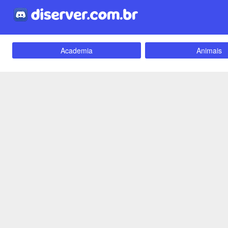
Academia
Animais
Carros e Motos
Cidades
Criptomoedas
Apostas
Empreendedorismo
Emoji
Evangélico
Filmes e Séri
Games e Jogos
LGBT
Webnamoro
Notícias
Redes Sociais
Religião
Tecnologia
Fãs