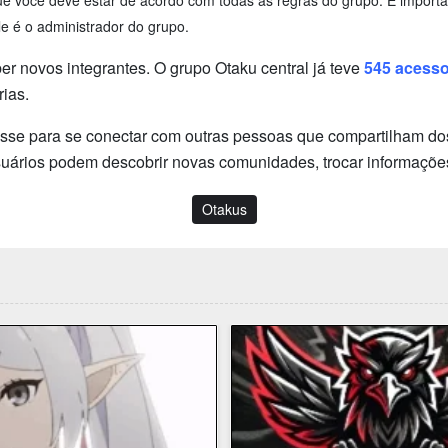
 que você deve estar de acordo com todas as regras do grupo. É impo
e é o administrador do grupo.
 novos integrantes. O grupo Otaku central já teve
545 acess
ias.
esse para se conectar com outras pessoas que compartilham dos
usuários podem descobrir novas comunidades, trocar informaçõe
Otakus