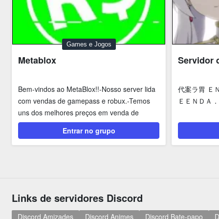
Games e Jogos
Metablox
Servidor 
Bem-vindos ao MetaBlox!!-Nosso server lida
代案ラ胃 Ｅ
com vendas de gamepass e robux.-Temos
ＥＥＮＤＡ．
uns dos melhores preços em venda de
robux. ...
Entrar no grupo
Links de servidores Discord
Discord Amizades
Discord Animes
Discord Bate-papo
D