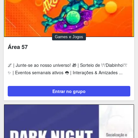
Games e Jogos
Área 57
🌌 | Junte-se ao nosso universo! 🎁 | Sorteio de \'\'Diabinho\'\'
✨ | Eventos semanais ativos 👅 | Interações & Amizades ...
Entrar no grupo