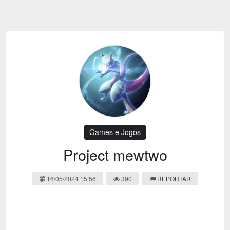
Emoji
Esportes
Emagrecimento
Entretenimento
Evangélico
Filmes e Séries
Frases e Mensagens
Futebol
Ganhar Dinheiro
Games e Jogos
LGBT
Moda e Beleza
Memes
Músicas
Games e Jogos
Webnamoro
Notícias
Project mewtwo
Ofertas e Cupons
Política
16/05/2024 15:56
390
REPORTAR
Receitas
Redes Sociais
Religião
Saúde e Bem-estar
Shitpost
Sorteios e Premiações