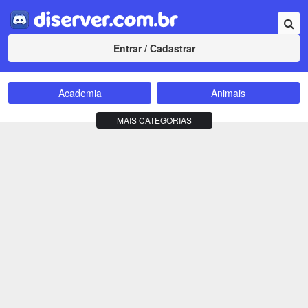
Entrar / Cadastrar
Academia
Animais
Amizade
Animes
MAIS CATEGORIAS
Bate-Papo
Carros e Motos
Cidades
Compra e Venda
Comunidade
Concursos
Criptomoedas
Apostas
Cursos
Divulgação
Educação
Empreendedorismo