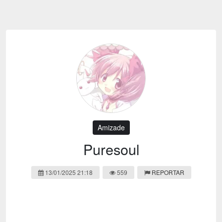
Emoji
Esportes
Emagrecimento
Entretenimento
Evangélico
Filmes e Séries
Frases e Mensagens
Futebol
Ganhar Dinheiro
Games e Jogos
LGBT
Moda e Beleza
Memes
Músicas
Amizade
Webnamoro
Notícias
Puresoul
Ofertas e Cupons
Política
13/01/2025 21:18
559
REPORTAR
Receitas
Redes Sociais
Religião
Saúde e Bem-estar
Shitpost
Sorteios e Premiações