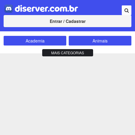
Entrar / Cadastrar
Academia
Animais
Amizade
Animes
MAIS CATEGORIAS
Bate-Papo
Carros e Motos
Cidades
Compra e Venda
Comunidade
Concursos
Criptomoedas
Apostas
Cursos
Divulgação
Educação
Empreendedorismo