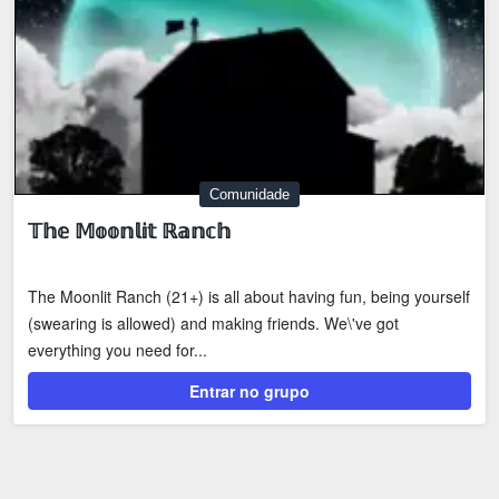
Comunidade
𝕋𝕙𝕖 𝕄𝕠𝕠𝕟𝕝𝕚𝕥 ℝ𝕒𝕟𝕔𝕙
The Moonlit Ranch (21+) is all about having fun, being yourself
(swearing is allowed) and making friends. We\'ve got
everything you need for...
Entrar no grupo