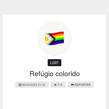
Emoji
Esportes
Emagrecimento
Entretenimento
Evangélico
Filmes e Séries
Frases e Mensagens
Futebol
Ganhar Dinheiro
Games e Jogos
LGBT
Moda e Beleza
Memes
Músicas
LGBT
Webnamoro
Notícias
Refúgio colorido
Ofertas e Cupons
Política
30/04/2023 21:42
715
REPORTAR
Receitas
Redes Sociais
Religião
Saúde e Bem-estar
Shitpost
Sorteios e Premiações