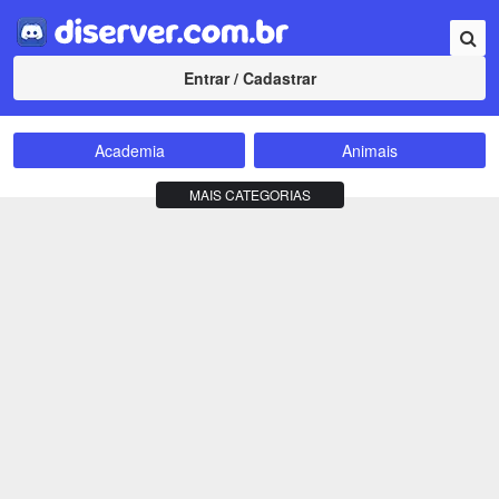
Entrar / Cadastrar
Academia
Animais
Amizade
Animes
MAIS CATEGORIAS
Bate-Papo
Carros e Motos
Cidades
Compra e Venda
Comunidade
Concursos
Criptomoedas
Apostas
Cursos
Divulgação
Educação
Empreendedorismo