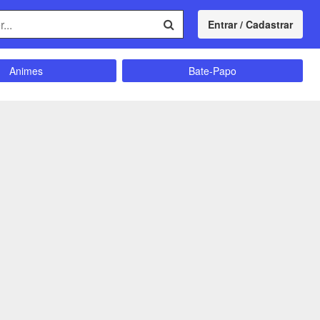
Entrar / Cadastrar
Animes
Bate-Papo
Comunidade
Concursos
Divulgação
Educação
magrecimento
Entretenimento
Futebol
Ganhar Dinheiro
Memes
Músicas
Política
Receitas
Shitpost
Sorteios e Premiações
ação e Autoajuda