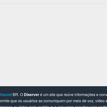
Discord
BR. O
Diserver
é um site que reúne informações e convi
rmite que os usuários se comuniquem por meio de voz, vídeo e 
gressar, ou listas mais restrita que requerem convites para parti