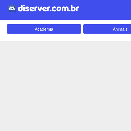
Academia
Animais
Carros e Motos
Cidades
Criptomoedas
Apostas
Empreendedorismo
Emoji
Evangélico
Filmes e Séri
Games e Jogos
LGBT
Webnamoro
Notícias
Redes Sociais
Religião
Tecnologia
Fãs