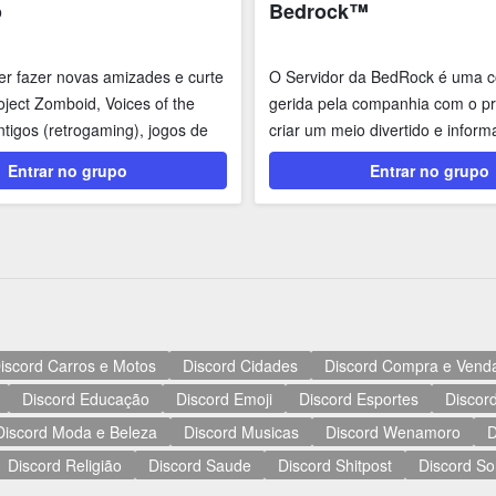
o
Bedrock™
r fazer novas amizades e curte
O Servidor da BedRock é uma 
oject Zomboid, Voices of the
gerida pela companhia com o pr
ntigos (retrogaming), jogos de
criar um meio divertido e inform
BedRock™
Entrar no grupo
Entrar no grupo
iscord Carros e Motos
Discord Cidades
Discord Compra e Vend
Discord Educação
Discord Emoji
Discord Esportes
Discord
Discord Moda e Beleza
Discord Musicas
Discord Wenamoro
D
Discord Religião
Discord Saude
Discord Shitpost
Discord So