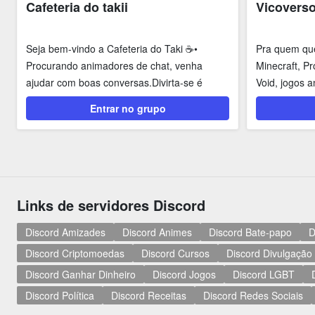
Cafeteria do takii
Vicovers
Seja bem-vindo a Cafeteria do Taki ☕️•
Pra quem que
Procurando animadores de chat, venha
Minecraft, Pr
ajudar com boas conversas.Divirta-se é
Void, jogos a
passe seu...
terror,...
Entrar no grupo
Links de servidores Discord
Discord Amizades
Discord Animes
Discord Bate-papo
D
Discord Criptomoedas
Discord Cursos
Discord Divulgação
Discord Ganhar Dinheiro
Discord Jogos
Discord LGBT
Discord Política
Discord Receitas
Discord Redes Sociais