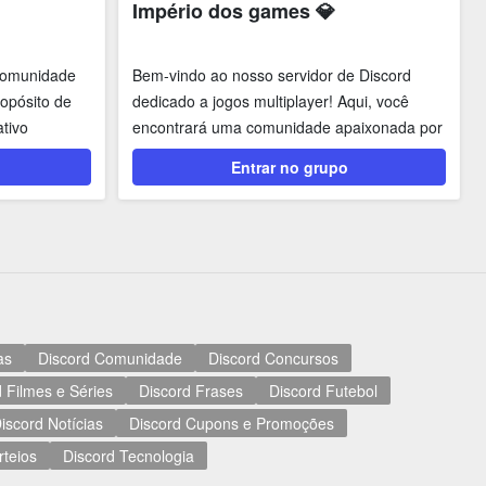
Império dos games 💎
comunidade
Bem-vindo ao nosso servidor de Discord
opósito de
dedicado a jogos multiplayer! Aqui, você
ativo
encontrará uma comunidade apaixonada por
jogos, pronta...
Entrar no grupo
as
Discord Comunidade
Discord Concursos
 Filmes e Séries
Discord Frases
Discord Futebol
iscord Notícias
Discord Cupons e Promoções
rteios
Discord Tecnologia