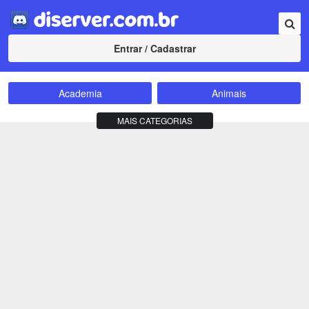
Entrar / Cadastrar
Academia
Animais
Amizade
Animes
MAIS CATEGORIAS
Bate-Papo
Carros e Motos
Cidades
Compra e Venda
Comunidade
Concursos
Criptomoedas
Apostas
Cursos
Divulgação
Educação
Empreendedorismo