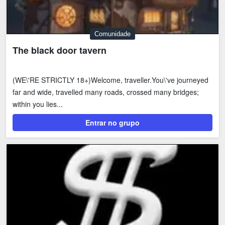
Comunidade
The black door tavern
(WE\'RE STRICTLY 18+)Welcome, traveller.You\'ve journeyed
far and wide, travelled many roads, crossed many bridges;
within you lies...
Entrar no grupo