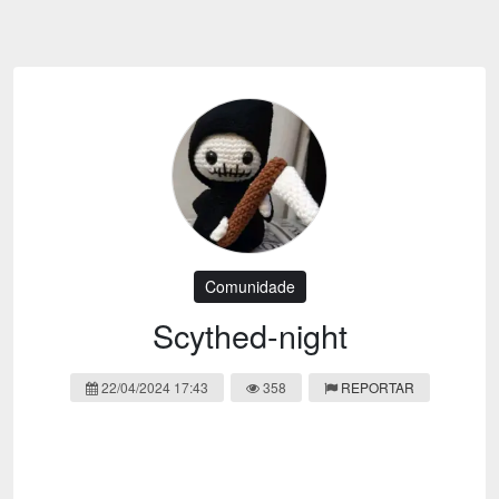
Emoji
Esportes
Emagrecimento
Entretenimento
Evangélico
Filmes e Séries
Frases e Mensagens
Futebol
Ganhar Dinheiro
Games e Jogos
LGBT
Moda e Beleza
Memes
Músicas
Comunidade
Webnamoro
Notícias
Scythed-night
Ofertas e Cupons
Política
22/04/2024 17:43
358
REPORTAR
Receitas
Redes Sociais
Religião
Saúde e Bem-estar
Shitpost
Sorteios e Premiações