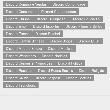
Discord Compra e Vendas
Discord Comunidade
Discord Concursos
Discord Criptomoedas
Discord Cursos
Discord Divulgação
Discord Educação
Discord Emoji
Discord Esportes
Discord Filmes e Séries
Discord Frases
Discord Futebol
Discord Ganhar Dinheiro
Discord Jogos
Discord LGBT
Discord Moda e Beleza
Discord Musicas
Discord Wenamoro
Discord Notícias
Discord Cupons e Promoções
Discord Política
Discord Receitas
Discord Redes Sociais
Discord Religião
Discord Saude
Discord Shitpost
Discord Sorteios
Discord Tecnologia