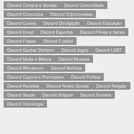
Discord Compra e Vendas
Discord Comunidade
Discord Concursos
Discord Criptomoedas
Discord Cursos
Discord Divulgação
Discord Educação
Discord Emoji
Discord Esportes
Discord Filmes e Séries
Discord Frases
Discord Futebol
Discord Ganhar Dinheiro
Discord Jogos
Discord LGBT
Discord Moda e Beleza
Discord Musicas
Discord Wenamoro
Discord Notícias
Discord Cupons e Promoções
Discord Política
Discord Receitas
Discord Redes Sociais
Discord Religião
Discord Saude
Discord Shitpost
Discord Sorteios
Discord Tecnologia