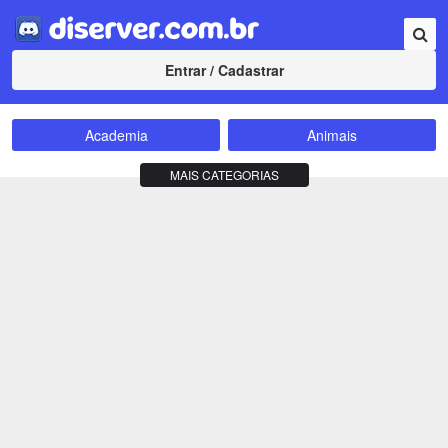
Entrar / Cadastrar
Academia
Animais
Amizade
Animes
MAIS CATEGORIAS
Bate-Papo
Carros e Motos
Cidades
Compra e Venda
Comunidade
Concursos
Criptomoedas
Apostas
Cursos
Divulgação
Educação
Empreendedorismo