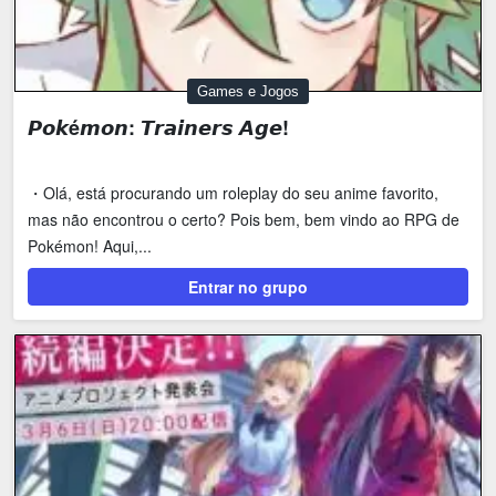
Games e Jogos
𝙋𝙤𝙠é𝙢𝙤𝙣: 𝙏𝙧𝙖𝙞𝙣𝙚𝙧𝙨 𝘼𝙜𝙚!
・Olá, está procurando um roleplay do seu anime favorito,
mas não encontrou o certo? Pois bem, bem vindo ao RPG de
Pokémon! Aqui,...
Entrar no grupo